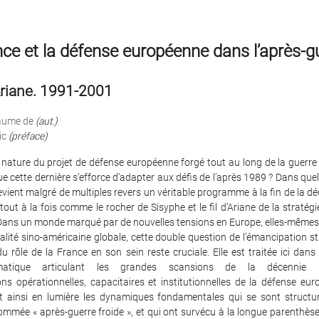
ce et la défense européenne dans l’après-g
’Ariane. 1991-2001
aume de
(aut.)
ic
(préface)
a nature du projet de défense européenne forgé tout au long de la guerre 
ue cette dernière s’efforce d’adapter aux défis de l’après 1989 ? Dans que
devient malgré de multiples revers un véritable programme à la fin de la d
il tout à la fois comme le rocher de Sisyphe et le fil d’Ariane de la stratég
 Dans un monde marqué par de nouvelles tensions en Europe, elles-même
alité sino-américaine globale, cette double question de l’émancipation s
du rôle de la France en son sein reste cruciale. Elle est traitée ici dan
ématique articulant les grandes scansions de la décennie
ns opérationnelles, capacitaires et institutionnelles de la défense eu
 ainsi en lumière les dynamiques fondamentales qui se sont structu
mmée « après-guerre froide », et qui ont survécu à la longue parenthès