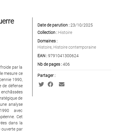
uerre
Date de parution :
23/10/2025
Collection :
Histoire
Domaines :
Histoire
,
Histoire contemporaine
EAN :
9791041300624
Nb de pages :
406
froide par la
lle mesure ce
Partager :
écennie 1990,
ie de défense
s enchâssées
tratégique de
s une analyse
 1990 avec
ropéenne. Cet
rées dans la
e ouverte par