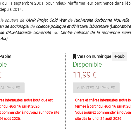
s du 11 septembre 2001, pour mieux réaffirmer leur pertinence dans l’é
 depuis 2014.
le soutien de l’
ANR Projet Cold War
de l’
université Sorbonne Nouvelle
en de sociologie
, de s
cience politique et d’histoire, laboratoire (Laboratoi
lle d’Aix-Marseille Université
, du
Centre national de la recherche scien
Aix)
Papier
Version numérique
e-pub
ble
Disponible
€
11,99 €
AU PANIER
AJOUTER AU PANIER
res Internautes, notre boutique est
Chers et chères Internautes, notre b
ir du jeudi 16 juillet 2026.
fermée à partir du jeudi 16 juillet 20
z commander à nouveau sur notre site
Vous pourrez commander à nouveau
 24 août 2026.
site dès le lundi 24 août 2026.