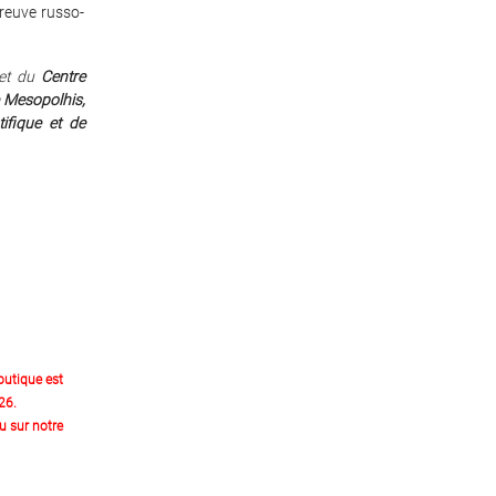
preuve russo-
et du
Centre
re Mesopolhis,
tifique et de
outique est
26.
 sur notre