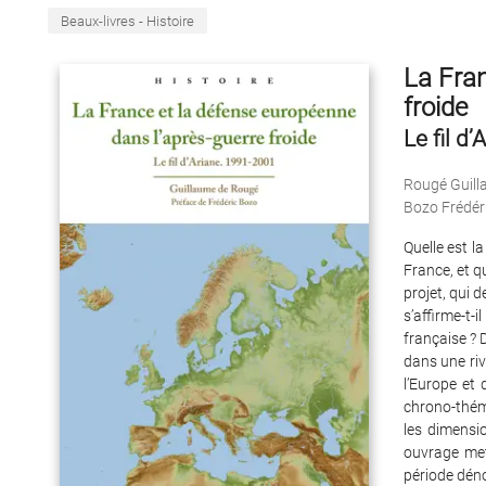
Beaux-livres - Histoire
La Fran
froide
Le fil d
Rougé Guill
Bozo Frédér
Quelle est l
France, et q
projet, qui 
s’affirme-t-
française ?
dans une riv
l’Europe et 
chrono-th
les dimensio
ouvrage met
période déno