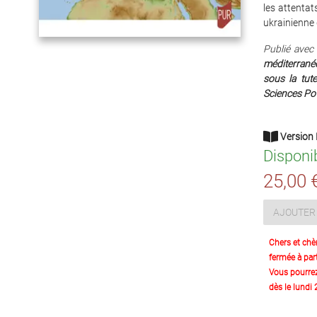
les attentat
ukrainienne
Publié avec 
méditerrané
sous la tute
Sciences Po 
Version 
Disponi
25,00 
AJOUTER 
Chers et chè
fermée à part
Vous pourre
dès le lundi