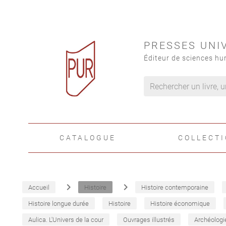
PRESSES UNI
Éditeur de sciences hu
CATALOGUE
COLLECT
navigate_next
navigate_next
Accueil
Histoire
Histoire contemporaine
Histoire longue durée
Histoire
Histoire économique
Aulica. L'Univers de la cour
Ouvrages illustrés
Archéologi