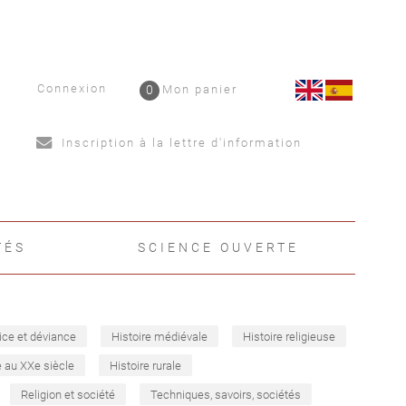
Connexion
0
Mon panier
Inscription à la lettre d'information
TÉS
SCIENCE OUVERTE
ice et déviance
Histoire médiévale
Histoire religieuse
e au XXe siècle
Histoire rurale
Religion et société
Techniques, savoirs, sociétés