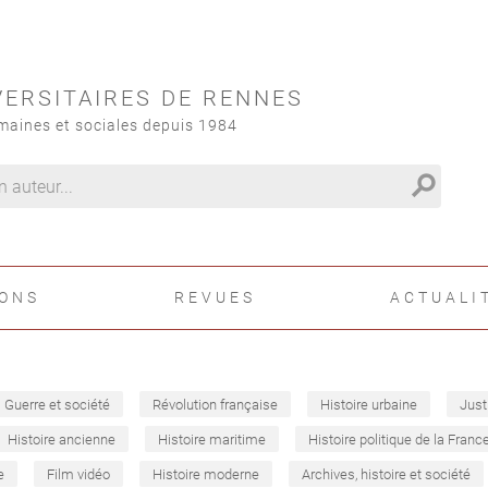
VERSITAIRES DE RENNES
maines et sociales depuis 1984
search
IONS
REVUES
ACTUALI
Guerre et société
Révolution française
Histoire urbaine
Just
Histoire ancienne
Histoire maritime
Histoire politique de la Franc
e
Film vidéo
Histoire moderne
Archives, histoire et société