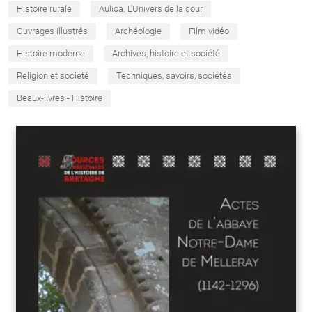
Histoire rurale
Aulica. L'Univers de la cour
Ouvrages illustrés
Archéologie
Film vidéo
Histoire moderne
Archives, histoire et société
Religion et société
Techniques, savoirs, sociétés
Beaux-livres - Histoire