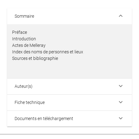
keyboard_arrow_down
Sommaire
Préface
Introduction
Actes de Melleray
Index des noms de personnes et lieux
Sources et bibliographie
keyboard_arrow_down
Auteur(s)
keyboard_arrow_down
Fiche technique
keyboard_arrow_down
Documents en téléchargement