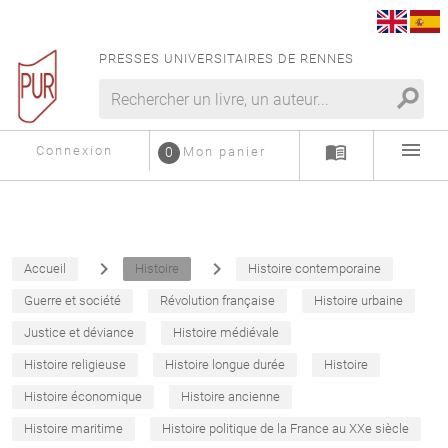
PRESSES UNIVERSITAIRES DE RENNES
search
menu
menu_book
Connexion
0
Mon panier
navigate_next
navigate_next
Accueil
Histoire
Histoire contemporaine
Guerre et société
Révolution française
Histoire urbaine
Justice et déviance
Histoire médiévale
Histoire religieuse
Histoire longue durée
Histoire
Histoire économique
Histoire ancienne
Histoire maritime
Histoire politique de la France au XXe siècle