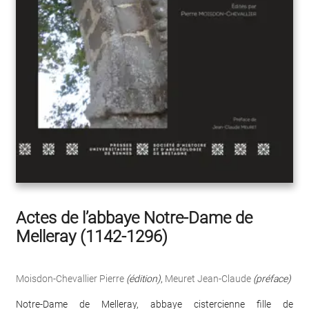
Actes de l’abbaye Notre-Dame de
Melleray (1142-1296)
Moisdon-Chevallier Pierre
(édition)
,
Meuret Jean-Claude
(préface)
Notre-Dame de Melleray, abbaye cistercienne fille de