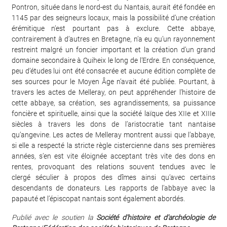
Pontron, située dans le nord-est du Nantais, aurait été fondée en
1145 par des seigneurs locaux, mais la possibilité d’une création
érémitique n’est pourtant pas à exclure. Cette abbaye,
contrairement à d’autres en Bretagne, n’a eu qu’un rayonnement
restreint malgré un foncier important et la création d’un grand
domaine secondaire à Quiheix le long de l’Erdre. En conséquence,
peu d’études lui ont été consacrée et aucune édition complète de
ses sources pour le Moyen Âge n’avait été publiée. Pourtant, à
travers les actes de Melleray, on peut appréhender l’histoire de
cette abbaye, sa création, ses agrandissements, sa puissance
foncière et spirituelle, ainsi que la société laïque des XIIe et XIIIe
siècles à travers les dons de l’aristocratie tant nantaise
qu’angevine. Les actes de Melleray montrent aussi que l’abbaye,
si elle a respecté la stricte règle cistercienne dans ses premières
années, s’en est vite éloignée acceptant très vite des dons en
rentes, provoquant des relations souvent tendues avec le
clergé séculier à propos des dîmes ainsi qu’avec certains
descendants de donateurs. Les rapports de l’abbaye avec la
papauté et l’épiscopat nantais sont également abordés.
Publié avec le soutien la
Société d'histoire et d'archéologie de