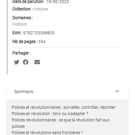
Date de parution :
19/06/2025
Collection :
Histoire
Domaines :
Histoire
EAN :
9782753598805
Nb de pages :
354
Partager :
keyboard_arrow_down
Sommaire
Polices et révolutionnaires : surveiller, contrôler, réprimer
Polices en révolution : tenir ou s'adapter ?
Polices révolutionnaires : ce que la révolution fait aux
polices
Polices et révolutions sans frontières ?