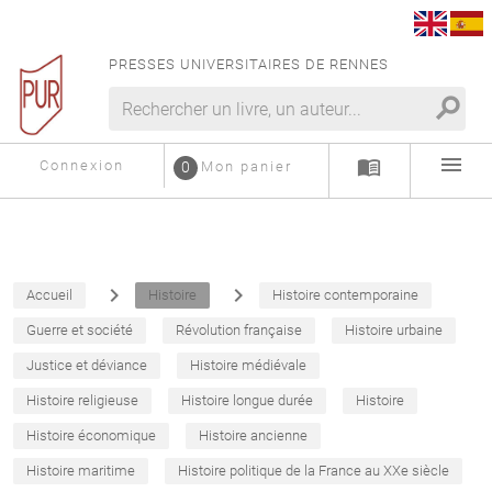
PRESSES UNIVERSITAIRES DE RENNES
search
menu
menu_book
Connexion
0
Mon panier
navigate_next
navigate_next
Accueil
Histoire
Histoire contemporaine
Guerre et société
Révolution française
Histoire urbaine
Justice et déviance
Histoire médiévale
Histoire religieuse
Histoire longue durée
Histoire
Histoire économique
Histoire ancienne
Histoire maritime
Histoire politique de la France au XXe siècle