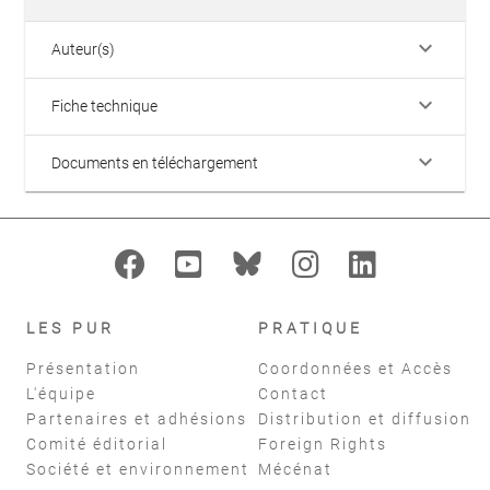
keyboard_arrow_down
Auteur(s)
keyboard_arrow_down
Fiche technique
keyboard_arrow_down
Documents en téléchargement
LES PUR
PRATIQUE
Présentation
Coordonnées et Accès
L'équipe
Contact
Partenaires et adhésions
Distribution et diffusion
Comité éditorial
Foreign Rights
Société et environnement
Mécénat