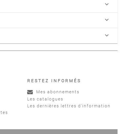
keyboard_arrow_down
keyboard_arrow_down
keyboard_arrow_down
RESTEZ INFORMÉS
Mes abonnements
Les catalogues
Les dernières lettres d'information
ntes