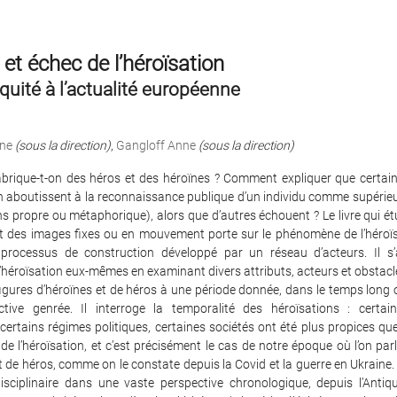
et échec de l’héroïsation
iquité à l’actualité européenne
ne
(sous la direction)
,
Gangloff Anne
(sous la direction)
rique-t-on des héros et des héroïnes ? Comment expliquer que certai
n aboutissent à la reconnaissance publique d’un individu comme supérieu
ns propre ou métaphorique), alors que d’autres échouent ? Le livre qui étu
et des images fixes ou en mouvement porte sur le phénomène de l’héroï
rocessus de construction développé par un réseau d’acteurs. Il s’
héroïsation eux-mêmes en examinant divers attributs, acteurs et obstacle
figures d’héroïnes et de héros à une période donnée, dans le temps long
tive genrée. Il interroge la temporalité des héroïsations : certai
 certains régimes politiques, certaines sociétés ont été plus propices qu
 l’héroïsation, et c’est précisément le cas de notre époque où l’on par
 de héros, comme on le constate depuis la Covid et la guerre en Ukraine. Il
disciplinaire dans une vaste perspective chronologique, depuis l’Antiqu