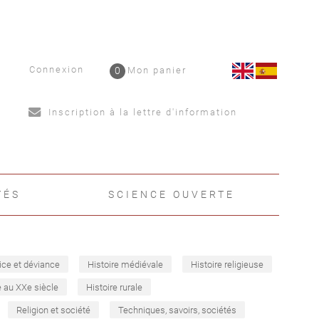
Connexion
0
Mon panier
Inscription à la lettre d'information
TÉS
SCIENCE OUVERTE
ice et déviance
Histoire médiévale
Histoire religieuse
e au XXe siècle
Histoire rurale
Religion et société
Techniques, savoirs, sociétés