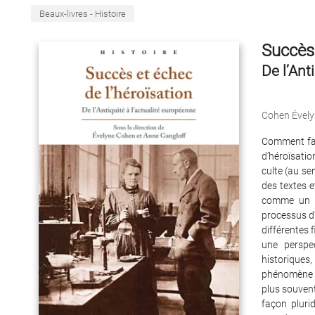
Beaux-livres - Histoire
Succès 
De l’Ant
Cohen Évely
Comment fab
d’héroïsatio
culte (au se
des textes 
comme un p
processus d’
différentes 
une perspec
historiques,
phénomène de
plus souvent
façon pluri