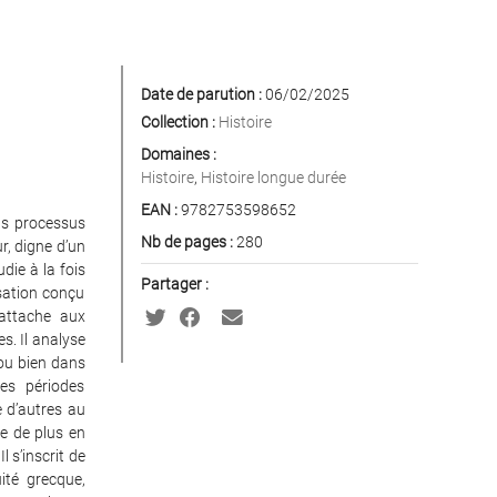
Date de parution :
06/02/2025
Collection :
Histoire
Domaines :
Histoire
,
Histoire longue durée
EAN :
9782753598652
ns processus
Nb de pages :
280
r, digne d’un
die à la fois
Partager :
sation conçu
attache aux
s. Il analyse
 ou bien dans
nes périodes
e d’autres au
le de plus en
 s’inscrit de
ité grecque,