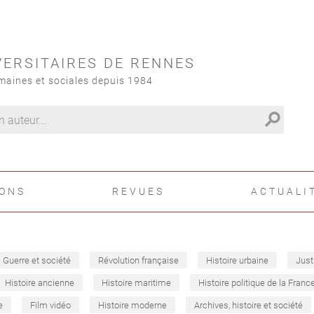
VERSITAIRES DE RENNES
maines et sociales depuis 1984
search
IONS
REVUES
ACTUALI
Guerre et société
Révolution française
Histoire urbaine
Just
Histoire ancienne
Histoire maritime
Histoire politique de la Franc
e
Film vidéo
Histoire moderne
Archives, histoire et société