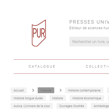
PRESSES UNI
Éditeur de sciences hu
CATALOGUE
COLLECT
navigate_next
navigate_next
Accueil
Histoire
Histoire contemporaine
Histoire longue durée
Histoire
Histoire économique
Aulica. L'Univers de la cour
Ouvrages illustrés
Archéologi