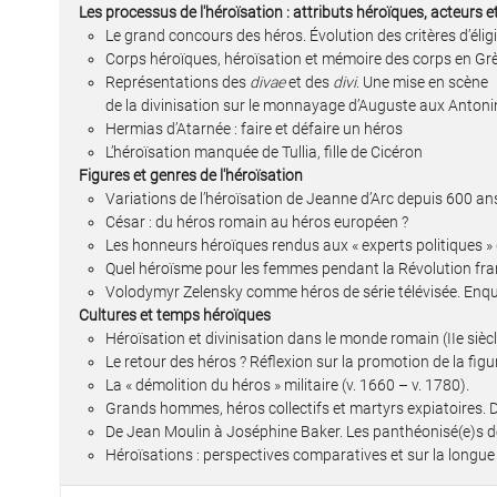
Les processus de l'héroïsation : attributs héroïques, acteurs e
Le grand concours des héros. Évolution des critères d’éligi
Corps héroïques, héroïsation et mémoire des corps en Gr
Représentations des
divae
et des
divi
. Une mise en scène
de la divinisation sur le monnayage d’Auguste aux Antoni
Hermias d’Atarnée : faire et défaire un héros
L’héroïsation manquée de Tullia, fille de Cicéron
Figures et genres de l'héroïsation
Variations de l’héroïsation de Jeanne d’Arc depuis 600 an
César : du héros romain au héros européen ?
Les honneurs héroïques rendus aux « experts politiques »
Quel héroïsme pour les femmes pendant la Révolution fra
Volodymyr Zelensky comme héros de série télévisée. Enquê
Cultures et temps héroïques
Héroïsation et divinisation dans le monde romain (IIe siècle 
Le retour des héros ? Réflexion sur la promotion de la figu
La « démolition du héros » militaire (v. 1660 – v. 1780).
Grands hommes, héros collectifs et martyrs expiatoires.
De Jean Moulin à Joséphine Baker. Les panthéonisé(e)s d
Héroïsations : perspectives comparatives et sur la longu