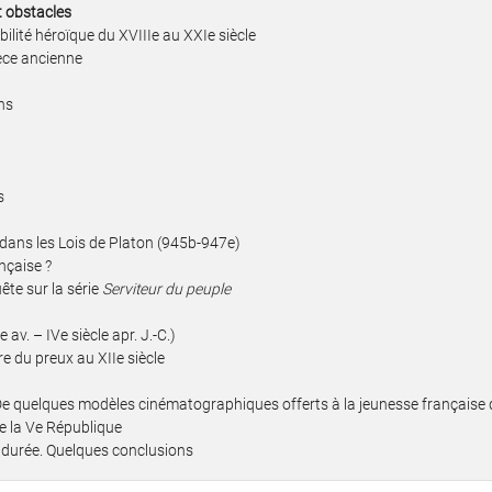
t obstacles
bilité héroïque du XVIIIe au XXIe siècle
èce ancienne
ns
s
 dans les Lois de Platon (945b-947e)
nçaise ?
te sur la série
Serviteur du peuple
av. – IVe siècle apr. J.-C.)
re du preux au XIIe siècle
 De quelques modèles cinématographiques offerts à la jeunesse française
e la Ve République
e durée. Quelques conclusions