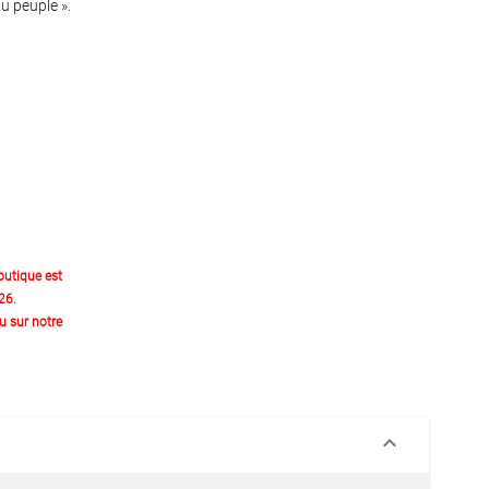
u peuple ».
outique est
26.
 sur notre
keyboard_arrow_down