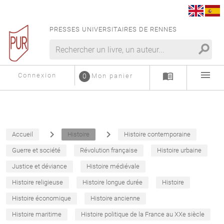
PRESSES UNIVERSITAIRES DE RENNES
search
menu
menu_book
Connexion
0
Mon panier
navigate_next
navigate_next
Accueil
Histoire
Histoire contemporaine
Guerre et société
Révolution française
Histoire urbaine
Justice et déviance
Histoire médiévale
Histoire religieuse
Histoire longue durée
Histoire
Histoire économique
Histoire ancienne
Histoire maritime
Histoire politique de la France au XXe siècle