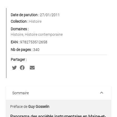
Date de parution :
27/01/2011
Collection :
Histoire
Domaines :
Histoire
,
Histoire contemporaine
EAN :
9782753512658
Nb de pages :
340
Partager :
keyboard_arrow_down
Sommaire
Préface de
Guy Gosselin
Panorama des sociétés instrumentales en Maine-et-