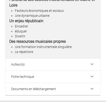
Loire
Facteurs économiques et sociaux
Une dynamique urbaine
Un enjeu républicain
Encadrer
éduquer
Divertir
Des ressources musicales propres
Une formation instrumentale singulière
Le répertoire
keyboard_arrow_down
Auteur(s)
keyboard_arrow_down
Fiche technique
keyboard_arrow_down
Documents en téléchargement