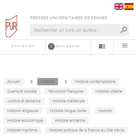
PRESSES UNIVERSITAIRES DE RENNES
search
menu
menu_book
Connexion
0
Mon panier
navigate_next
navigate_next
Accueil
Histoire
Histoire contemporaine
Guerre et société
Révolution française
Histoire urbaine
Justice et déviance
Histoire médiévale
Histoire religieuse
Histoire longue durée
Histoire
Histoire économique
Histoire ancienne
Histoire maritime
Histoire politique de la France au XXe siècle