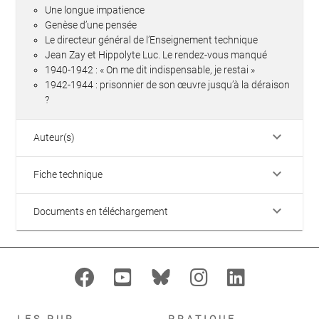
Une longue impatience
Genèse d’une pensée
Le directeur général de l’Enseignement technique
Jean Zay et Hippolyte Luc. Le rendez-vous manqué
1940-1942 : « On me dit indispensable, je restai »
1942-1944 : prisonnier de son œuvre jusqu’à la déraison
?
keyboard_arrow_down
Auteur(s)
keyboard_arrow_down
Fiche technique
keyboard_arrow_down
Documents en téléchargement
LES PUR
PRATIQUE