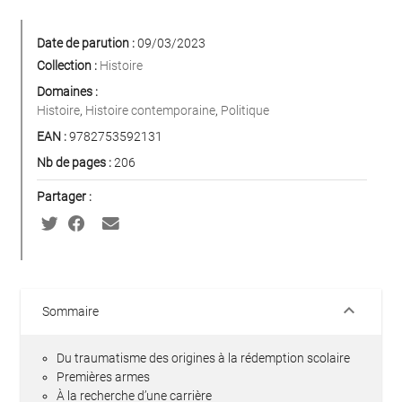
Date de parution :
09/03/2023
Collection :
Histoire
Domaines :
Histoire
,
Histoire contemporaine
,
Politique
EAN :
9782753592131
Nb de pages :
206
Partager :
keyboard_arrow_down
Sommaire
Du traumatisme des origines à la rédemption scolaire
Premières armes
À la recherche d’une carrière