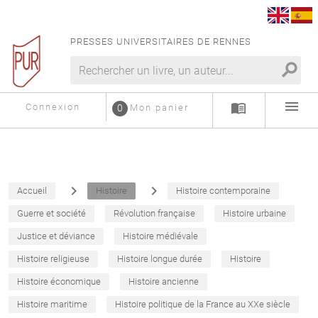
PRESSES UNIVERSITAIRES DE RENNES
search
menu
menu_book
Connexion
0
Mon panier
navigate_next
navigate_next
Accueil
Histoire
Histoire contemporaine
Guerre et société
Révolution française
Histoire urbaine
Justice et déviance
Histoire médiévale
Histoire religieuse
Histoire longue durée
Histoire
Histoire économique
Histoire ancienne
Histoire maritime
Histoire politique de la France au XXe siècle