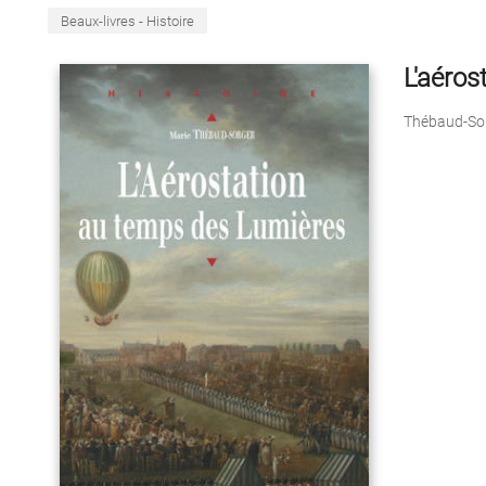
Beaux-livres - Histoire
L'aéros
Thébaud-Sor