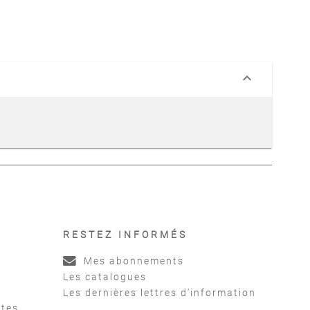
keyboard_arrow_down
RESTEZ INFORMÉS
Mes abonnements
Les catalogues
Les dernières lettres d'information
ntes