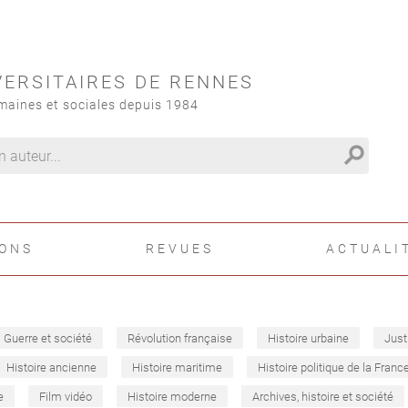
VERSITAIRES DE RENNES
maines et sociales depuis 1984
search
IONS
REVUES
ACTUALI
Guerre et société
Révolution française
Histoire urbaine
Just
Histoire ancienne
Histoire maritime
Histoire politique de la Franc
e
Film vidéo
Histoire moderne
Archives, histoire et société