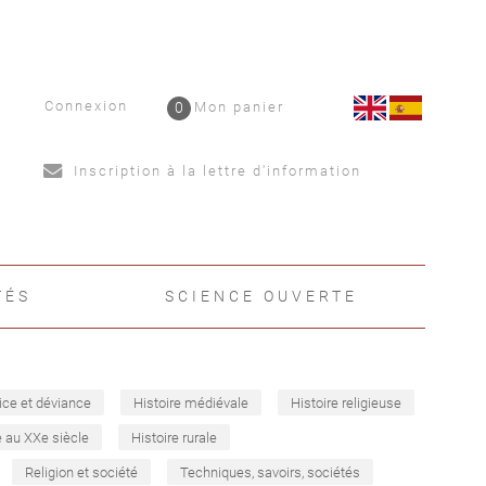
Connexion
0
Mon panier
Inscription à la lettre d'information
TÉS
SCIENCE OUVERTE
ice et déviance
Histoire médiévale
Histoire religieuse
e au XXe siècle
Histoire rurale
Religion et société
Techniques, savoirs, sociétés