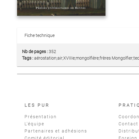
Fiche technique
Nb de pages :
352
Tags :
aérostation;air;XVIIIe;mongolfière;frères Mongolfier;te
LES PUR
PRATI
Présentation
Coordon
L'équipe
Contact
Partenaires et adhésions
Distribu
Comité éditorial
Foreign