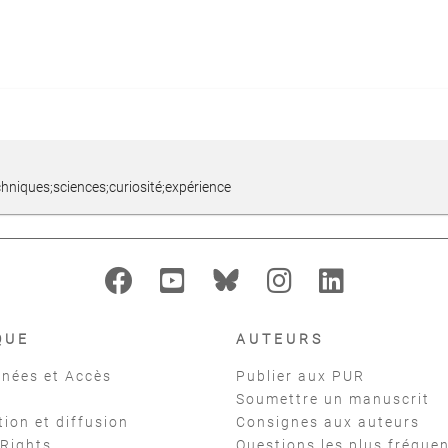
chniques;sciences;curiosité;expérience
QUE
AUTEURS
nées et Accès
Publier aux PUR
Soumettre un manuscrit
tion et diffusion
Consignes aux auteurs
 Rights
Questions les plus fréque