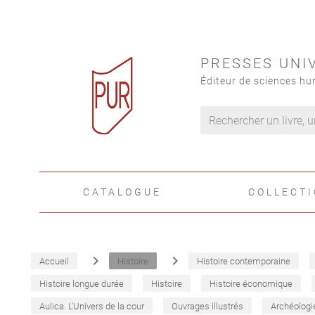
PRESSES UNI
Éditeur de sciences hu
CATALOGUE
COLLECT
navigate_next
navigate_next
Accueil
Histoire
Histoire contemporaine
Histoire longue durée
Histoire
Histoire économique
Aulica. L'Univers de la cour
Ouvrages illustrés
Archéologi