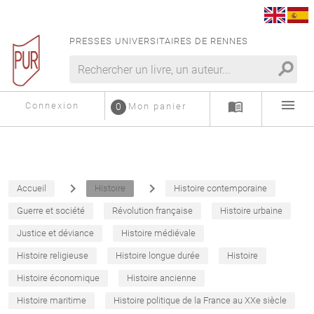
PRESSES UNIVERSITAIRES DE RENNES
search
menu
menu_book
Connexion
0
Mon panier
navigate_next
navigate_next
Accueil
Histoire
Histoire contemporaine
Guerre et société
Révolution française
Histoire urbaine
Justice et déviance
Histoire médiévale
Histoire religieuse
Histoire longue durée
Histoire
Histoire économique
Histoire ancienne
Histoire maritime
Histoire politique de la France au XXe siècle