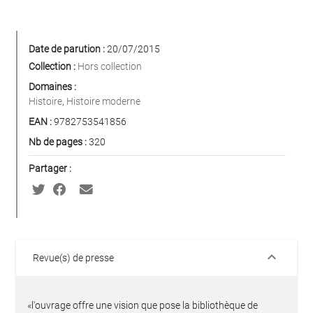
Date de parution :
20/07/2015
Collection :
Hors collection
Domaines :
Histoire
,
Histoire moderne
EAN :
9782753541856
Nb de pages :
320
Partager :
keyboard_arrow_down
Revue(s) de presse
«l'ouvrage offre une vision que pose la bibliothèque de