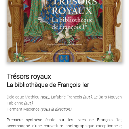
Trésors royaux
La bibliothèque de François Ier
Deldicque Mathieu
(aut.)
,
Lafabrie François
(aut.)
,
Le Bars-Nguyen
Fabienne
(aut.)
Hermant Maxence
(sous la direction)
Première synthèse écrite sur les livres de François 1er,
accompagné d'une couverture photographique exceptionnelle,