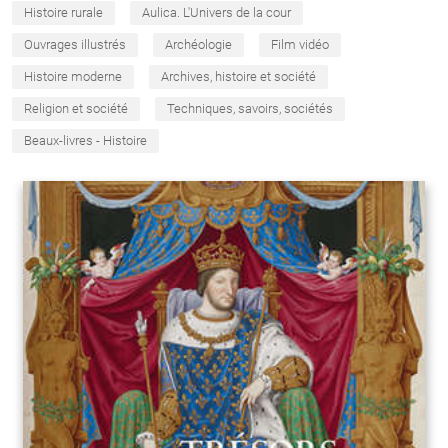
Histoire rurale
Aulica. L'Univers de la cour
Ouvrages illustrés
Archéologie
Film vidéo
Histoire moderne
Archives, histoire et société
Religion et société
Techniques, savoirs, sociétés
Beaux-livres - Histoire