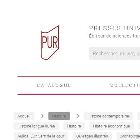
PRESSES UNI
Éditeur de sciences hu
CATALOGUE
COLLECT
navigate_next
navigate_next
Accueil
Histoire
Histoire contemporaine
Histoire longue durée
Histoire
Histoire économique
Aulica. L'Univers de la cour
Ouvrages illustrés
Archéologi