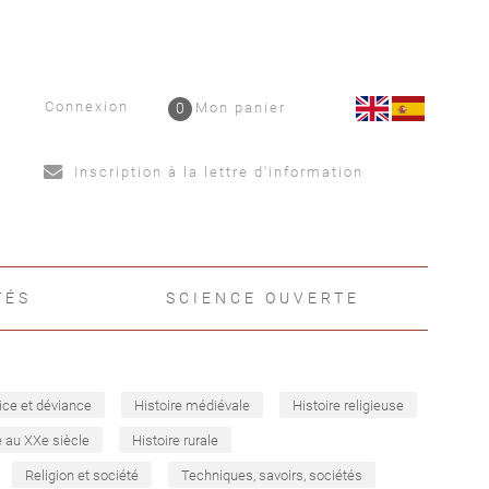
Connexion
0
Mon panier
Inscription à la lettre d'information
TÉS
SCIENCE OUVERTE
ice et déviance
Histoire médiévale
Histoire religieuse
e au XXe siècle
Histoire rurale
Religion et société
Techniques, savoirs, sociétés