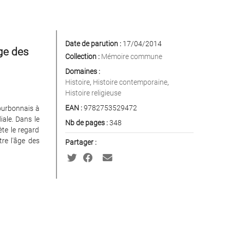
Date de parution :
17/04/2014
ge des
Collection :
Mémoire commune
Domaines :
Histoire
,
Histoire contemporaine
,
Histoire religieuse
EAN :
9782753529472
Bourbonnais à
ale. Dans le
Nb de pages :
348
ète le regard
re l'âge des
Partager :