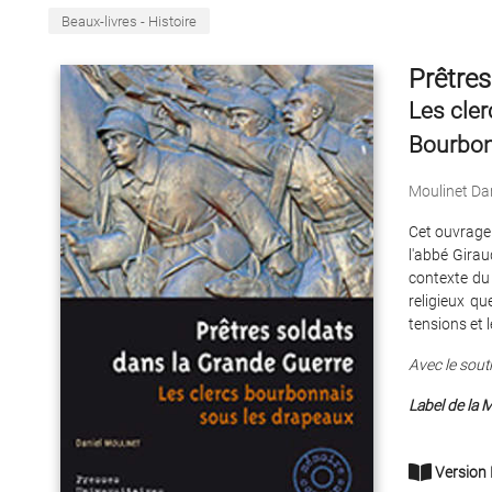
Beaux-livres - Histoire
Prêtres
Les cle
Bourbon
Moulinet Dan
Cet ouvrage 
l'abbé Gira
contexte du 
religieux q
tensions et 
Avec le souti
Label de la 
Version 