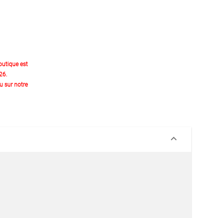
outique est
26.
 sur notre
keyboard_arrow_down