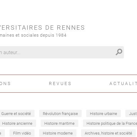
VERSITAIRES DE RENNES
maines et sociales depuis 1984
search
IONS
REVUES
ACTUALI
Guerre et société
Révolution française
Histoire urbaine
Just
Histoire ancienne
Histoire maritime
Histoire politique de la Franc
e
Film vidéo
Histoire moderne
Archives, histoire et société