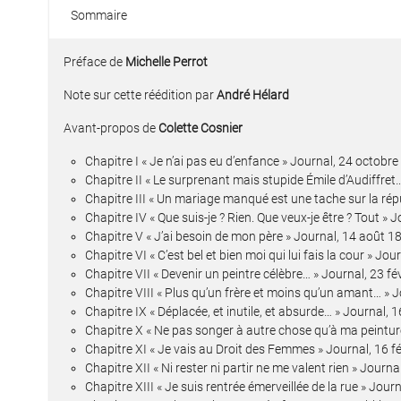
Sommaire
Préface de
Michelle Perrot
Note sur cette réédition par
André Hélard
Avant-propos de
Colette Cosnier
Chapitre I « Je n’ai pas eu d’enfance » Journal, 24 octobr
Chapitre II « Le surprenant mais stupide Émile d’Audiffret
Chapitre III « Un mariage manqué est une tache sur la répu
Chapitre IV « Que suis-je ? Rien. Que veux-je être ? Tout » J
Chapitre V « J’ai besoin de mon père » Journal, 14 août 1
Chapitre VI « C’est bel et bien moi qui lui fais la cour » Jou
Chapitre VII « Devenir un peintre célèbre… » Journal, 23 fé
Chapitre VIII « Plus qu’un frère et moins qu’un amant… » J
Chapitre IX « Déplacée, et inutile, et absurde… » Journal
Chapitre X « Ne pas songer à autre chose qu’à ma peintu
Chapitre XI « Je vais au Droit des Femmes » Journal, 16 f
Chapitre XII « Ni rester ni partir ne me valent rien » Journ
Chapitre XIII « Je suis rentrée émerveillée de la rue » Jour