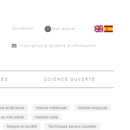
Connexion
0
Mon panier
Inscription à la lettre d'information
TÉS
SCIENCE OUVERTE
ice et déviance
Histoire médiévale
Histoire religieuse
e au XXe siècle
Histoire rurale
Religion et société
Techniques, savoirs, sociétés