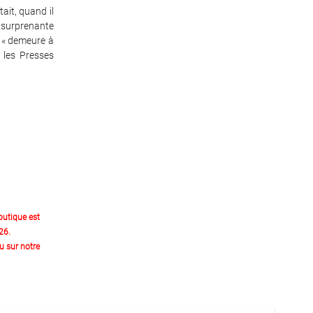
ait, quand il
 surprenante
, « demeure à
e les Presses
outique est
26.
 sur notre