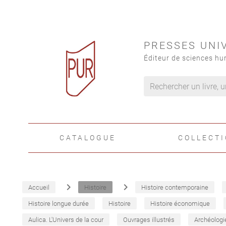
PRESSES UNI
Éditeur de sciences hu
CATALOGUE
COLLECT
navigate_next
navigate_next
Accueil
Histoire
Histoire contemporaine
Histoire longue durée
Histoire
Histoire économique
Aulica. L'Univers de la cour
Ouvrages illustrés
Archéologi