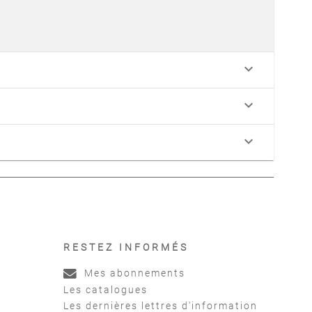
keyboard_arrow_down
keyboard_arrow_down
keyboard_arrow_down
RESTEZ INFORMÉS
Mes abonnements
Les catalogues
Les dernières lettres d'information