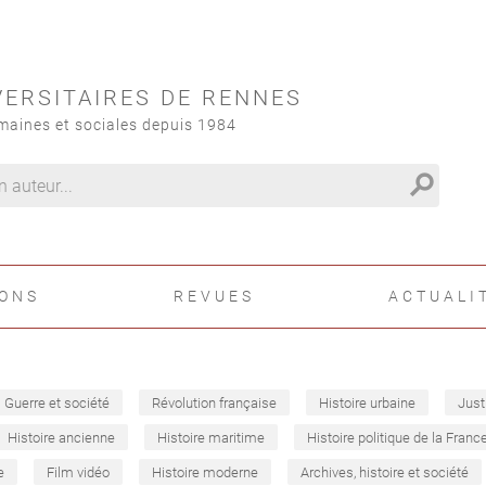
VERSITAIRES DE RENNES
maines et sociales depuis 1984
search
IONS
REVUES
ACTUALI
Guerre et société
Révolution française
Histoire urbaine
Just
Histoire ancienne
Histoire maritime
Histoire politique de la Franc
e
Film vidéo
Histoire moderne
Archives, histoire et société