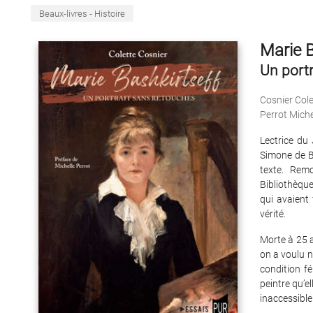
Beaux-livres - Histoire
Marie B
Un port
Cosnier Cole
Perrot Miche
Lectrice du
Simone de Be
texte. Rem
Bibliothèque
qui avaient 
vérité.
Morte à 25 
on a voulu n
condition f
peintre qu’e
inaccessibl