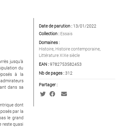
Date de parution :
13/01/2022
Collection :
Essais
Domaines :
Histoire
,
Histoire contemporaine
,
Littérature XIXe siècle
rrès jusqu’à
EAN :
9782753582453
nipulation du
Nb de pages :
312
éposés à la
s admirateurs
Partager :
ssant dans sa
ntrique dont
 posés par la
pas le grand
e reste quasi