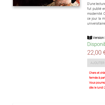
D’une lectur
fut publié 
modernité. C
ce jour la m
universitair
Version 
Disponi
22,00 
AJOUTER 
Chers et chè
fermée à part
Vous pourre
dès le lundi