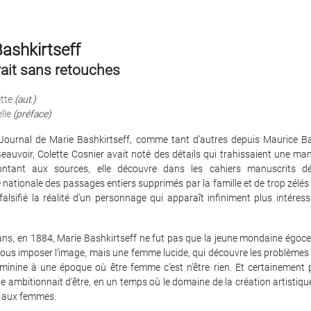
ashkirtseff
rait sans retouches
tte
(aut.)
lle
(préface)
 Journal de Marie Bashkirtseff, comme tant d’autres depuis Maurice Ba
auvoir, Colette Cosnier avait noté des détails qui trahissaient une ma
ontant aux sources, elle découvre dans les cahiers manuscrits d
 nationale des passages entiers supprimés par la famille et de trop zélé
falsifié la réalité d’un personnage qui apparaît infiniment plus intére
ans, en 1884, Marie Bashkirtseff ne fut pas que la jeune mondaine égoce
ous imposer l’image, mais une femme lucide, qui découvre les problèmes
éminine à une époque où être femme c’est n’être rien. Et certainement 
lle ambitionnait d’être, en un temps où le domaine de la création artistiqu
e aux femmes.