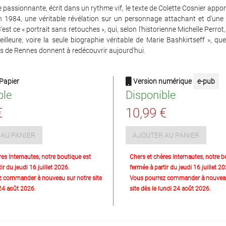
e passionnante, écrit dans un rythme vif, le texte de Colette Cosnier apport
en 1984, une véritable révélation sur un personnage attachant et d’une
’est ce « portrait sans retouches », qui, selon l’historienne Michelle Perrot
eilleure, voire la seule biographie véritable de Marie Bashkirtseff », qu
es de Rennes donnent à redécouvrir aujourd’hui.
Papier
Version numérique
e-pub
ble
Disponible
€
10,99 €
AU PANIER
AJOUTER AU PANIER
res Internautes, notre boutique est
Chers et chères Internautes, notre b
ir du jeudi 16 juillet 2026.
fermée à partir du jeudi 16 juillet 20
z commander à nouveau sur notre site
Vous pourrez commander à nouveau
 24 août 2026.
site dès le lundi 24 août 2026.