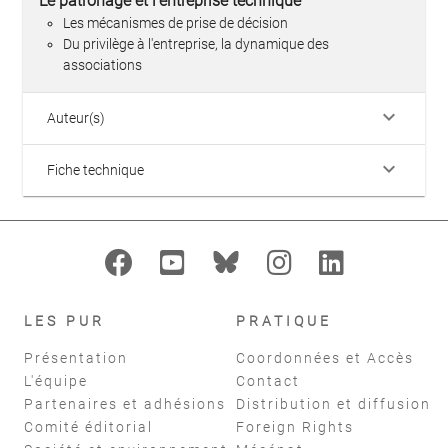
Le patronage et l'entreprise technique
Les mécanismes de prise de décision
Du privilège à l'entreprise, la dynamique des
associations
keyboard_arrow_down
Auteur(s)
keyboard_arrow_down
Fiche technique
LES PUR
PRATIQUE
Présentation
Coordonnées et Accès
L'équipe
Contact
Partenaires et adhésions
Distribution et diffusion
Comité éditorial
Foreign Rights