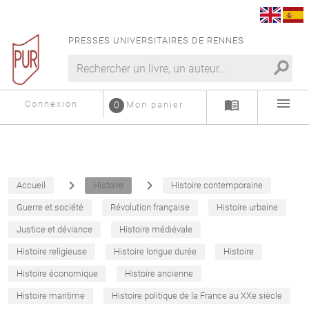
PRESSES UNIVERSITAIRES DE RENNES
search
menu
menu_book
Connexion
0
Mon panier
navigate_next
navigate_next
Accueil
Histoire
Histoire contemporaine
Guerre et société
Révolution française
Histoire urbaine
Justice et déviance
Histoire médiévale
Histoire religieuse
Histoire longue durée
Histoire
Histoire économique
Histoire ancienne
Histoire maritime
Histoire politique de la France au XXe siècle