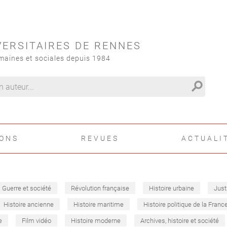
VERSITAIRES DE RENNES
maines et sociales depuis 1984
search
IONS
REVUES
ACTUALI
Guerre et société
Révolution française
Histoire urbaine
Just
Histoire ancienne
Histoire maritime
Histoire politique de la Franc
e
Film vidéo
Histoire moderne
Archives, histoire et société