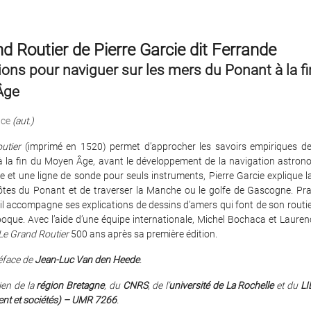
d Routier de Pierre Garcie dit Ferrande
ions pour naviguer sur les mers du Ponant à la fi
Âge
nce
(aut.)
utier
(imprimé en 1520) permet d’approcher les savoirs empiriques d
e à la fin du Moyen Âge, avant le développement de la navigation astron
 et une ligne de sonde pour seuls instruments, Pierre Garcie explique 
côtes du Ponant et de traverser la Manche ou le golfe de Gascogne. Pr
il accompagne ses explications de dessins d’amers qui font de son routi
poque. Avec l’aide d’une équipe internationale, Michel Bochaca et Laure
Le Grand Routier
500 ans après sa première édition.
éface de
Jean-Luc Van den Heede
.
ien de la
région Bretagne
, du
CNRS
, de l’
université de La Rochelle
et du
LI
nt et sociétés) – UMR 7266
.