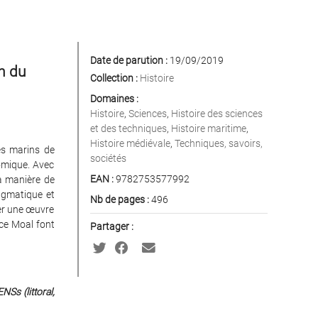
Date de parution :
19/09/2019
n du
Collection :
Histoire
Domaines :
Histoire
,
Sciences
,
Histoire des sciences
et des techniques
,
Histoire maritime
,
Histoire médiévale
,
Techniques, savoirs,
es marins de
sociétés
omique. Avec
EAN :
9782753577992
la manière de
agmatique et
Nb de pages :
496
er une œuvre
nce Moal font
Partager :
ENSs (littoral,