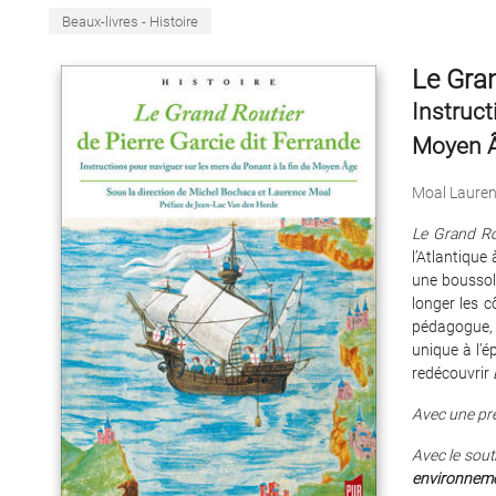
Beaux-livres - Histoire
Le Gran
Instruct
Moyen 
Moal Laure
Le Grand Ro
l’Atlantiqu
une boussole
longer les 
pédagogue, 
unique à l’é
redécouvrir
Avec une pr
Avec le sout
environneme