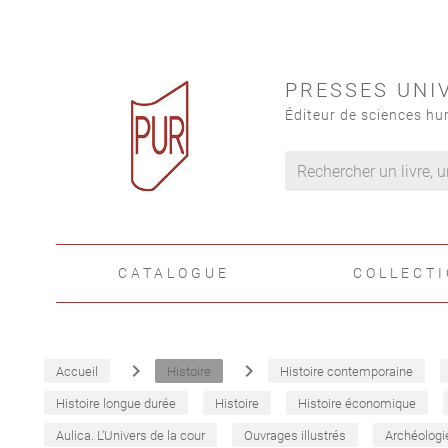
PRESSES UNI
Éditeur de sciences hu
CATALOGUE
COLLECT
navigate_next
navigate_next
Accueil
Histoire
Histoire contemporaine
Histoire longue durée
Histoire
Histoire économique
Aulica. L'Univers de la cour
Ouvrages illustrés
Archéologi