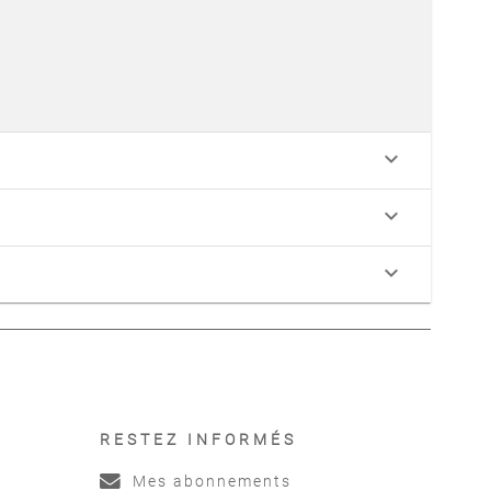
keyboard_arrow_down
keyboard_arrow_down
keyboard_arrow_down
RESTEZ INFORMÉS
Mes abonnements