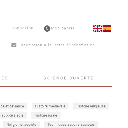
Connexion
0
Mon panier
Inscription à la lettre d'information
TÉS
SCIENCE OUVERTE
ice et déviance
Histoire médiévale
Histoire religieuse
e au XXe siècle
Histoire rurale
Religion et société
Techniques, savoirs, sociétés