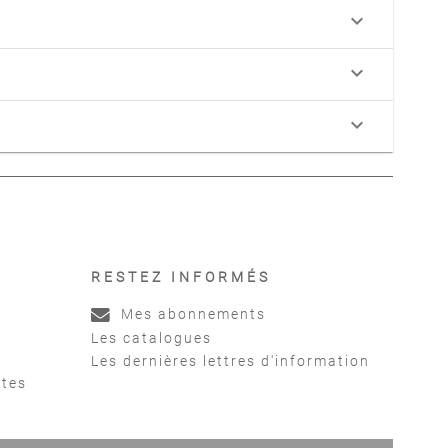
keyboard_arrow_down
keyboard_arrow_down
keyboard_arrow_down
RESTEZ INFORMÉS
Mes abonnements
Les catalogues
Les dernières lettres d'information
ntes