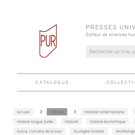
PRESSES UNI
Éditeur de sciences hu
CATALOGUE
COLLECT
navigate_next
navigate_next
Accueil
Histoire
Histoire contemporaine
Histoire longue durée
Histoire
Histoire économique
Aulica. L'Univers de la cour
Ouvrages illustrés
Archéologi