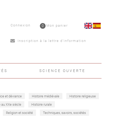
Connexion
0
Mon panier
Inscription à la lettre d'information
TÉS
SCIENCE OUVERTE
ice et déviance
Histoire médiévale
Histoire religieuse
e au XXe siècle
Histoire rurale
Religion et société
Techniques, savoirs, sociétés