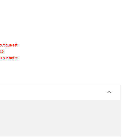
outique est
26.
 sur notre
keyboard_arrow_down