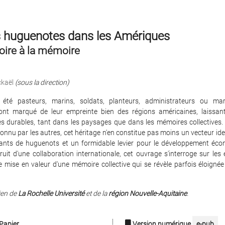
s huguenotes dans les Amériques
toire à la mémoire
kaël
(sous la direction)
t été pasteurs, marins, soldats, planteurs, administrateurs ou ma
nt marqué de leur empreinte bien des régions américaines, laissan
es durables, tant dans les paysages que dans les mémoires collectives. 
onnu par les autres, cet héritage n'en constitue pas moins un vecteur ide
ants de huguenots et un formidable levier pour le développement éc
 Fruit d'une collaboration internationale, cet ouvrage s'interroge sur les 
 mise en valeur d'une mémoire collective qui se révèle parfois éloignée 
ien de
La Rochelle Université
et de la
région Nouvelle-Aquitaine
.
Papier
Version numérique
e-pub