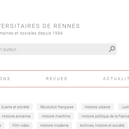
VERSITAIRES DE RENNES
maines et sociales depuis 1984
search
IONS
REVUES
ACTUALI
Guerre et société
Révolution française
Histoire urbaine
Just
Histoire ancienne
Histoire maritime
Histoire politique de la Franc
e
Film vidéo
Histoire moderne
Archives, histoire et société