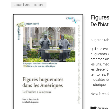
Beaux-livres - Histoire
Figure
De l'his
Augeron Mic
Qu'ils aien
huguenots o
patrimonial
les uns, méc
les descend
territoires.
modalités de
historique.
Avec le sout
Version 