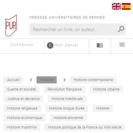
PRESSES UNIVERSITAIRES DE RENNES
search
menu
menu_book
Connexion
0
Mon panier
navigate_next
navigate_next
Accueil
Histoire
Histoire contemporaine
Guerre et société
Révolution française
Histoire urbaine
Justice et déviance
Histoire médiévale
Histoire religieuse
Histoire longue durée
Histoire
Histoire économique
Histoire ancienne
Histoire maritime
Histoire politique de la France au XXe siècle