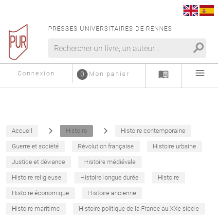
PRESSES UNIVERSITAIRES DE RENNES
search
menu
menu_book
Connexion
0
Mon panier
navigate_next
navigate_next
Accueil
Histoire
Histoire contemporaine
Guerre et société
Révolution française
Histoire urbaine
Justice et déviance
Histoire médiévale
Histoire religieuse
Histoire longue durée
Histoire
Histoire économique
Histoire ancienne
Histoire maritime
Histoire politique de la France au XXe siècle