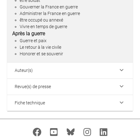
être soldat
Gouverner la France en guerre
Administrer la France en guerre
être occupé ou annexé
Vivre en temps de guerre
Après la guerre
Guerre et paix
Le retour à la vie civile
Honorer et se souvenir
keyboard_arrow_down
Auteur(s)
keyboard_arrow_down
Revue(s) de presse
keyboard_arrow_down
Fiche technique