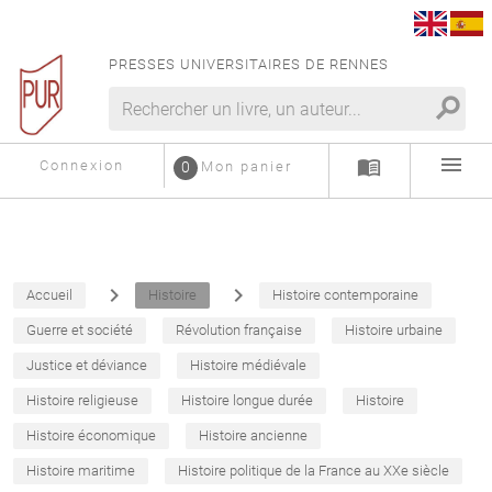
PRESSES UNIVERSITAIRES DE RENNES
search
menu
menu_book
Connexion
0
Mon panier
navigate_next
navigate_next
Accueil
Histoire
Histoire contemporaine
Guerre et société
Révolution française
Histoire urbaine
Justice et déviance
Histoire médiévale
Histoire religieuse
Histoire longue durée
Histoire
Histoire économique
Histoire ancienne
Histoire maritime
Histoire politique de la France au XXe siècle