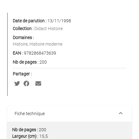
Date de parution :
13/11/1998
Collection :
Didact Histoire
Domaines :
Histoire
,
Histoire moderne
EAN :
9782868473639
Nb de pages :
200
Partager :
keyboard_arrow_down
Fiche technique
Nb de pages :
200
Largeur (cm)
: 15,5