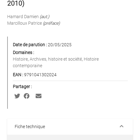
2010)
Hamard Damien
(aut.)
Marcilloux Patrice
(préface)
Date de parution :
20/05/2025
Domaines :
Histoire
,
Archives, histoire et société
,
Histoire
contemporaine
EAN :
9791041302024
Partager :
keyboard_arrow_down
Fiche technique