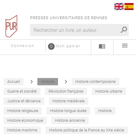
PRESSES UNIVERSITAIRES DE RENNES
search
menu
menu_book
Connexion
0
Mon panier
navigate_next
navigate_next
Accueil
Histoire
Histoire contemporaine
Guerre et société
Révolution française
Histoire urbaine
Justice et déviance
Histoire médiévale
Histoire religieuse
Histoire longue durée
Histoire
Histoire économique
Histoire ancienne
Histoire maritime
Histoire politique de la France au XXe siècle