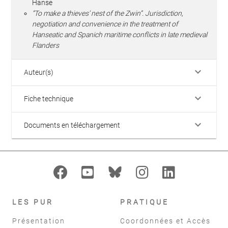
Hanse
“To make a thieves’ nest of the Zwin”. Jurisdiction,
negotiation and convenience in the treatment of
Hanseatic and Spanich maritime conflicts in late medieval
Flanders
keyboard_arrow_down
Auteur(s)
keyboard_arrow_down
Fiche technique
keyboard_arrow_down
Documents en téléchargement
LES PUR
PRATIQUE
Présentation
Coordonnées et Accès