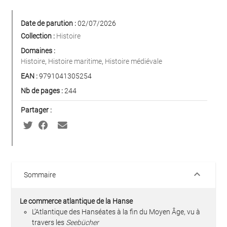
Date de parution :
02/07/2026
Collection :
Histoire
Domaines :
Histoire
,
Histoire maritime
,
Histoire médiévale
EAN :
9791041305254
Nb de pages :
244
Partager :
keyboard_arrow_down
Sommaire
Le commerce atlantique de la Hanse
L’Atlantique des Hanséates à la fin du Moyen Âge, vu à
travers les
Seebücher