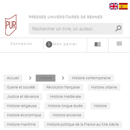
PRESSES UNIVERSITAIRES DE RENNES
search
menu
menu_book
Connexion
0
Mon panier
navigate_next
navigate_next
Accueil
Histoire
Histoire contemporaine
Guerre et société
Révolution française
Histoire urbaine
Justice et déviance
Histoire médiévale
Histoire religieuse
Histoire longue durée
Histoire
Histoire économique
Histoire ancienne
Histoire maritime
Histoire politique de la France au XXe siècle