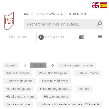
PRESSES UNIVERSITAIRES DE RENNES
search
menu
menu_book
Connexion
0
Mon panier
navigate_next
navigate_next
Accueil
Histoire
Histoire contemporaine
Guerre et société
Révolution française
Histoire urbaine
Justice et déviance
Histoire médiévale
Histoire religieuse
Histoire longue durée
Histoire
Histoire économique
Histoire ancienne
Histoire maritime
Histoire politique de la France au XXe siècle