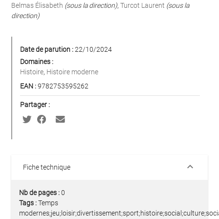
Belmas Élisabeth
(sous la direction)
,
Turcot Laurent
(sous la
direction)
Date de parution :
22/10/2024
Domaines :
Histoire
,
Histoire moderne
EAN :
9782753595262
Partager :
keyboard_arrow_down
Fiche technique
Nb de pages :
0
Tags :
Temps
modernes;jeu;loisir;divertissement;sport;histoire;social;culture;socia