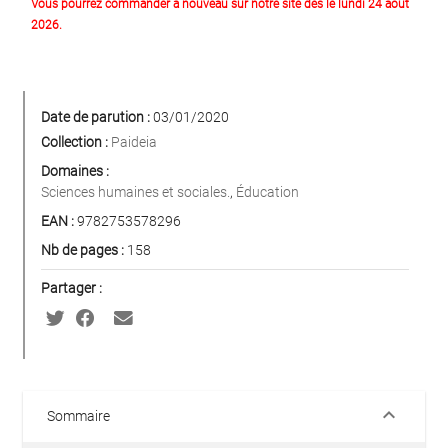
Vous pourrez commander à nouveau sur notre site dès le lundi 24 août
2026.
Date de parution :
03/01/2020
Collection :
Paideia
Domaines :
Sciences humaines et sociales.
,
Éducation
EAN :
9782753578296
Nb de pages :
158
Partager :
keyboard_arrow_down
Sommaire