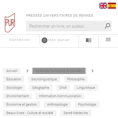
PRESSES UNIVERSITAIRES DE RENNES
search
menu
menu_book
Connexion
0
Mon panier
navigate_next
navigate_next
Accueil
Sciences humaines et sociales
Éducation
Sociolinguistique
Philosophie
Sociologie
Géographie
Droit
Linguistique
Environnement
Information-Communication
Économie et gestion
Anthropologie
Psychologie
Beaux-livres - Culture et société
Santé-Médecine