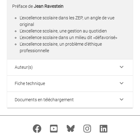
Préface de
Jean Ravestein
L'excellence scolaire dans les ZEP, un angle de vue
original
L'excellence scolaire, une gestion au quotidien
L'excellence scolaire dans un milieu dit «défavorisé»
L'excellence scolaire, un problème d'éthique
professionnelle
keyboard_arrow_down
Auteur(s)
keyboard_arrow_down
Fiche technique
keyboard_arrow_down
Documents en téléchargement