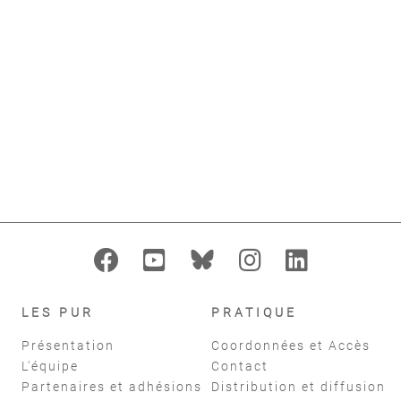
Jarno Maël
,
Prot Frédérique-
Jarno Maël
,
Prot Frédérique-
Marie
,
Go Henri Louis
Marie
,
Go Henri Louis
add_alert
AJOUTER À MES ALERTES
format_indent_increase
replay
Filtres
réinitialiser
LES PUR
PRATIQUE
Présentation
Coordonnées et Accès
L'équipe
Contact
Partenaires et adhésions
Distribution et diffusion