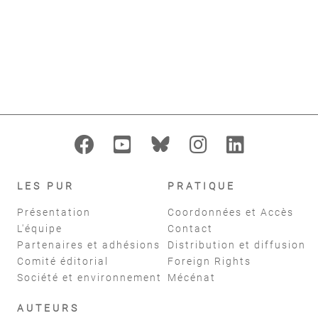
add_alert
AJOUTER À MES ALERTES
format_indent_increase
replay
Filtres
réinitialiser
LES PUR
PRATIQUE
Présentation
Coordonnées et Accès
L'équipe
Contact
Partenaires et adhésions
Distribution et diffusion
Comité éditorial
Foreign Rights
Société et environnement
Mécénat
AUTEURS