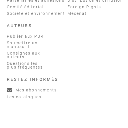
Partenaires et adhésions
Distribution et diffusion
Comité éditorial
Foreign Rights
Société et environnement
Mécénat
AUTEURS
Publier aux PUR
Soumettre un
manuscrit
Consignes aux
auteurs
Questions les
plus fréquentes
RESTEZ INFORMÉS
Mes abonnements
Les catalogues
Les dernières lettres d'information
Accueil
|
Mentions légales
|
Conditions générales de vente
PUR - Presses universitaires de Rennes © 2026 - Site créé par
eNovAlp