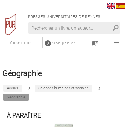
PRESSES UNIVERSITAIRES DE RENNES
search
menu
menu_book
Connexion
0
Mon panier
Géographie
navigate_next
navigate_next
Accueil
Sciences humaines et sociales
Géographie
À PARAÎTRE