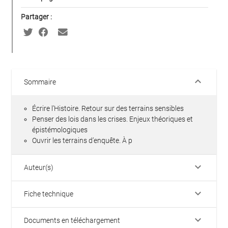
Partager :
keyboard_arrow_down
Sommaire
Écrire l’Histoire. Retour sur des terrains sensibles
Penser des lois dans les crises. Enjeux théoriques et
épistémologiques
Ouvrir les terrains d’enquête. À p
keyboard_arrow_down
Auteur(s)
keyboard_arrow_down
Fiche technique
keyboard_arrow_down
Documents en téléchargement