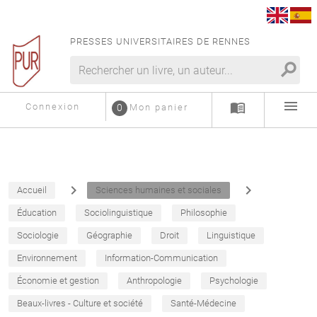
PRESSES UNIVERSITAIRES DE RENNES
search
menu
menu_book
Connexion
0
Mon panier
navigate_next
navigate_next
Accueil
Sciences humaines et sociales
Éducation
Sociolinguistique
Philosophie
Sociologie
Géographie
Droit
Linguistique
Environnement
Information-Communication
Économie et gestion
Anthropologie
Psychologie
Beaux-livres - Culture et société
Santé-Médecine