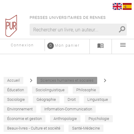
PRESSES UNIVERSITAIRES DE RENNES
search
menu
menu_book
Connexion
0
Mon panier
navigate_next
navigate_next
Accueil
Sciences humaines et sociales
Éducation
Sociolinguistique
Philosophie
Sociologie
Géographie
Droit
Linguistique
Environnement
Information-Communication
Économie et gestion
Anthropologie
Psychologie
Beaux-livres - Culture et société
Santé-Médecine