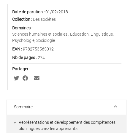
Date de parution :
01/02/2018
Collection :
Des sociétés
Domaines :
Sciences humaines et sociales.
,
Éducation
,
Linguistique
,
Psychologie
,
Sociologie
EAN :
9782753565012
Nb de pages :
274
Partager :
keyboard_arrow_down
Sommaire
Représentations et développement des compétences
plurilingues chez les apprenants