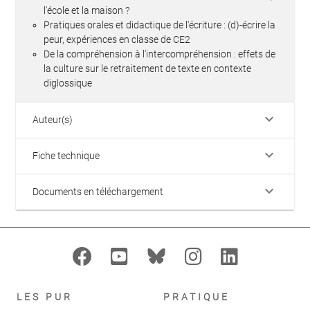
l'école et la maison ?
Pratiques orales et didactique de l'écriture : (d)-écrire la
peur, expériences en classe de CE2
De la compréhension à l'intercompréhension : effets de
la culture sur le retraitement de texte en contexte
diglossique
keyboard_arrow_down
Auteur(s)
keyboard_arrow_down
Fiche technique
keyboard_arrow_down
Documents en téléchargement
LES PUR
PRATIQUE