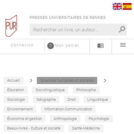
PRESSES UNIVERSITAIRES DE RENNES
search
menu
menu_book
Connexion
0
Mon panier
navigate_next
navigate_next
Accueil
Sciences humaines et sociales
Éducation
Sociolinguistique
Philosophie
Sociologie
Géographie
Droit
Linguistique
Environnement
Information-Communication
Économie et gestion
Anthropologie
Psychologie
Beaux-livres - Culture et société
Santé-Médecine