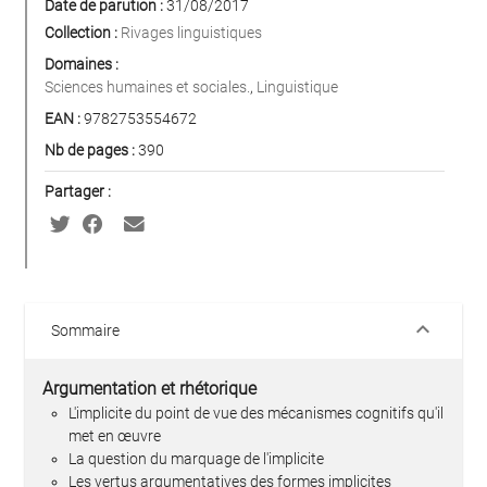
Date de parution :
31/08/2017
Collection :
Rivages linguistiques
Domaines :
Sciences humaines et sociales.
,
Linguistique
EAN :
9782753554672
Nb de pages :
390
Partager :
keyboard_arrow_down
Sommaire
Argumentation et rhétorique
L'implicite du point de vue des mécanismes cognitifs qu'il
met en œuvre
La question du marquage de l'implicite
Les vertus argumentatives des formes implicites