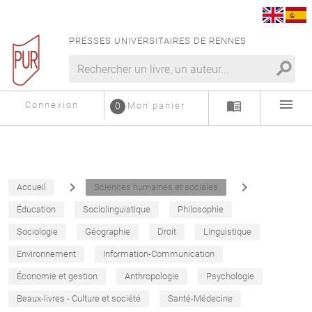
PRESSES UNIVERSITAIRES DE RENNES
search
menu
menu_book
Connexion
0
Mon panier
navigate_next
navigate_next
Accueil
Sciences humaines et sociales
Éducation
Sociolinguistique
Philosophie
Sociologie
Géographie
Droit
Linguistique
Environnement
Information-Communication
Économie et gestion
Anthropologie
Psychologie
Beaux-livres - Culture et société
Santé-Médecine