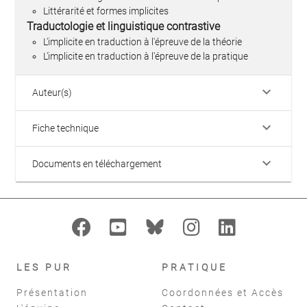
Littérarité et formes implicites
Traductologie et linguistique contrastive
L'implicite en traduction à l'épreuve de la théorie
L'implicite en traduction à l'épreuve de la pratique
keyboard_arrow_down
Auteur(s)
keyboard_arrow_down
Fiche technique
keyboard_arrow_down
Documents en téléchargement
LES PUR
PRATIQUE
Présentation
Coordonnées et Accès