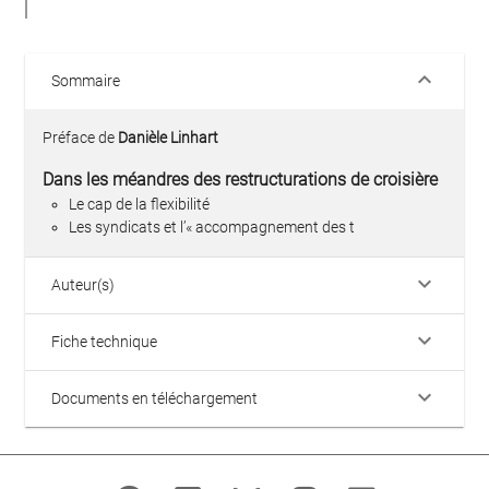
keyboard_arrow_down
Sommaire
Préface de
Danièle Linhart
Dans les méandres des restructurations de croisière
Le cap de la flexibilité
Les syndicats et l’« accompagnement des t
keyboard_arrow_down
Auteur(s)
keyboard_arrow_down
Fiche technique
keyboard_arrow_down
Documents en téléchargement