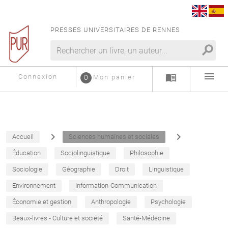
PRESSES UNIVERSITAIRES DE RENNES
search
menu
menu_book
Connexion
0
Mon panier
navigate_next
navigate_next
Accueil
Sciences humaines et sociales
Éducation
Sociolinguistique
Philosophie
Sociologie
Géographie
Droit
Linguistique
Environnement
Information-Communication
Économie et gestion
Anthropologie
Psychologie
Beaux-livres - Culture et société
Santé-Médecine