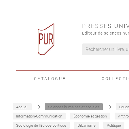
PRESSES UNI
Éditeur de sciences hu
CATALOGUE
COLLECT
navigate_next
navigate_next
Accueil
Sciences humaines et sociales
Éduca
Information-Communication
Économie et gestion
Anthro
Sociologie de l'Europe politique
Urbanisme
Politique