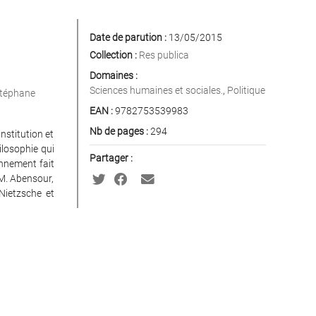
Date de parution :
13/05/2015
Collection :
Res publica
Domaines :
Sciences humaines et sociales.
,
Politique
Stéphane
EAN :
9782753539983
Nb de pages :
294
nstitution et
ilosophie qui
Partager :
onnement fait
 M. Abensour,
 Nietzsche et