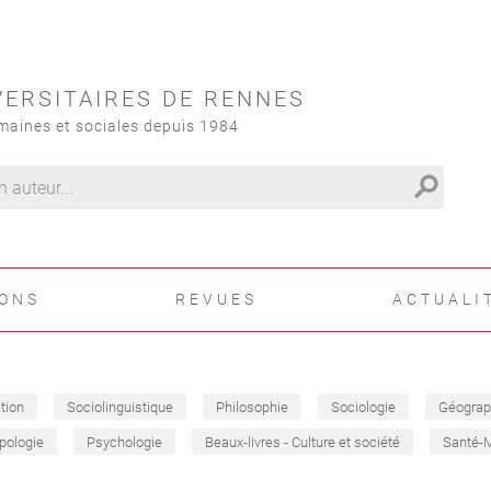
VERSITAIRES DE RENNES
maines et sociales depuis 1984
search
IONS
REVUES
ACTUALI
tion
Sociolinguistique
Philosophie
Sociologie
Géograp
pologie
Psychologie
Beaux-livres - Culture et société
Santé-