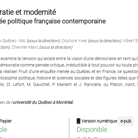
atie et modernité
ée politique française contemporaine
u Québec - Mo
(sous la direction)
,
Couture Yves
(sous la direction)
,
Vibert 
ction)
,
Chevrier Marc
(sous la direction)
examine la tension qui existe entre la vision d'une démocratie en tant qu'i
 démocratie comme pensée critique, irréductible à tout pouvoir ou toute ph
la réaliser. Fruit d'une enquête menée au Québec et en France, ce questi
ilosophie politique, histoire et sciences sociales et des figures telles que
is, Cl. Lefort, M. Gauchet, P. Manent et J. Rancière, ou Platon, Kant,
en de l'
université du Québec à Montréal.
Papier
Version numérique
e-pub
ble
Disponible