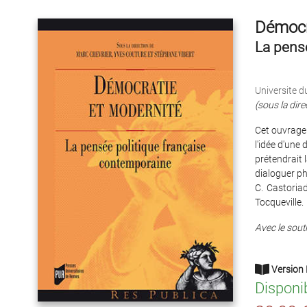
Démocr
La pens
Universite d
(sous la dire
Cet ouvrage 
l'idée d'une
prétendrait 
dialoguer ph
C. Castoriad
Tocqueville.
Avec le souti
Version 
Disponi