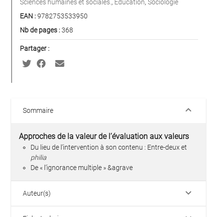
Sciences humaines et sociales.
,
Éducation
,
Sociologie
EAN :
9782753533950
Nb de pages :
368
Partager :
keyboard_arrow_down
Sommaire
Approches de la valeur de l’évaluation aux valeurs
Du lieu de l’intervention à son contenu : Entre-deux et
philia
De « l’ignorance multiple » &agrave
keyboard_arrow_down
Auteur(s)