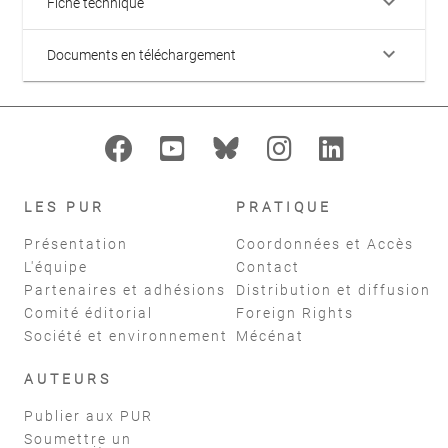
keyboard_arrow_down
Fiche technique
keyboard_arrow_down
Documents en téléchargement
LES PUR
PRATIQUE
Présentation
Coordonnées et Accès
L'équipe
Contact
Partenaires et adhésions
Distribution et diffusion
Comité éditorial
Foreign Rights
Société et environnement
Mécénat
AUTEURS
Publier aux PUR
Soumettre un