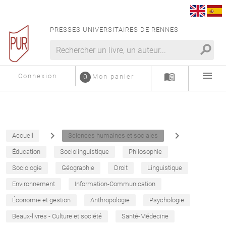
PRESSES UNIVERSITAIRES DE RENNES
search
menu
menu_book
Connexion
0
Mon panier
navigate_next
navigate_next
Accueil
Sciences humaines et sociales
Éducation
Sociolinguistique
Philosophie
Sociologie
Géographie
Droit
Linguistique
Environnement
Information-Communication
Économie et gestion
Anthropologie
Psychologie
Beaux-livres - Culture et société
Santé-Médecine