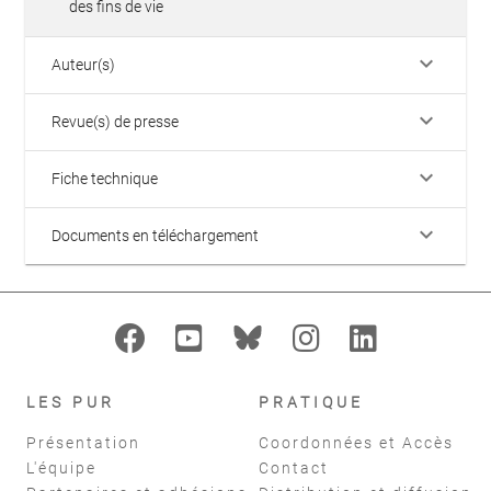
des fins de vie
keyboard_arrow_down
Auteur(s)
keyboard_arrow_down
Revue(s) de presse
keyboard_arrow_down
Fiche technique
keyboard_arrow_down
Documents en téléchargement
LES PUR
PRATIQUE
Présentation
Coordonnées et Accès
L'équipe
Contact