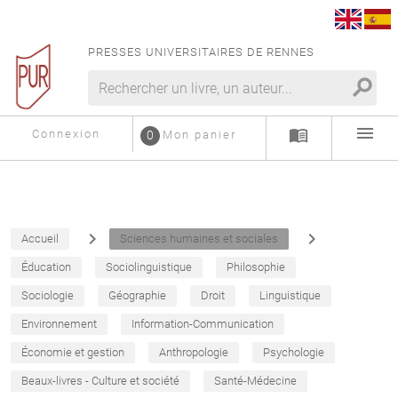
PRESSES UNIVERSITAIRES DE RENNES
search
menu
menu_book
Connexion
0
Mon panier
navigate_next
navigate_next
Accueil
Sciences humaines et sociales
Éducation
Sociolinguistique
Philosophie
Sociologie
Géographie
Droit
Linguistique
Environnement
Information-Communication
Économie et gestion
Anthropologie
Psychologie
Beaux-livres - Culture et société
Santé-Médecine