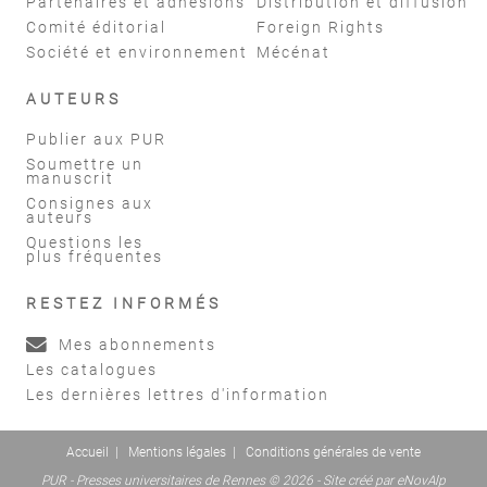
Partenaires et adhésions
Distribution et diffusion
Comité éditorial
Foreign Rights
Société et environnement
Mécénat
AUTEURS
Publier aux PUR
Soumettre un
manuscrit
Consignes aux
auteurs
Questions les
plus fréquentes
RESTEZ INFORMÉS
Mes abonnements
Les catalogues
Les dernières lettres d'information
Accueil
|
Mentions légales
|
Conditions générales de vente
PUR - Presses universitaires de Rennes © 2026 - Site créé par
eNovAlp