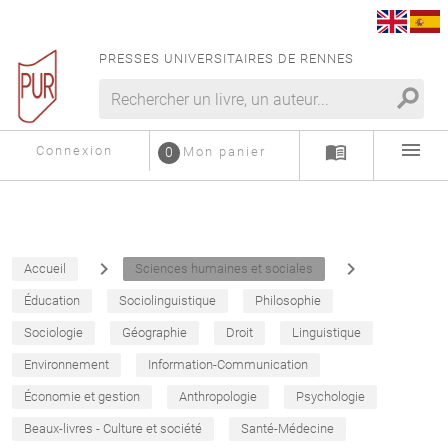
PRESSES UNIVERSITAIRES DE RENNES
search
menu
menu_book
Connexion
0
Mon panier
navigate_next
navigate_next
Accueil
Sciences humaines et sociales
Éducation
Sociolinguistique
Philosophie
Sociologie
Géographie
Droit
Linguistique
Environnement
Information-Communication
Économie et gestion
Anthropologie
Psychologie
Beaux-livres - Culture et société
Santé-Médecine