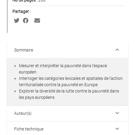
Partager :
keyboard_arrow_down
Sommaire
Mesurer et interpréter la pauvreté dans l'espace
européen
Interroger les catégories lexicales et spatiales de l'action
territorialisée contre la pauvreté en Europe
Explorer la diversité de la lutte contre la pauvreté dans
les pays européens
keyboard_arrow_down
Auteur(s)
keyboard_arrow_down
Fiche technique