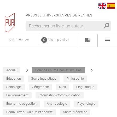
PRESSES UNIVERSITAIRES DE RENNES
search
menu
menu_book
Connexion
0
Mon panier
navigate_next
navigate_next
Accueil
Sciences humaines et sociales
Éducation
Sociolinguistique
Philosophie
Sociologie
Géographie
Droit
Linguistique
Environnement
Information-Communication
Économie et gestion
Anthropologie
Psychologie
Beaux-livres - Culture et société
Santé-Médecine