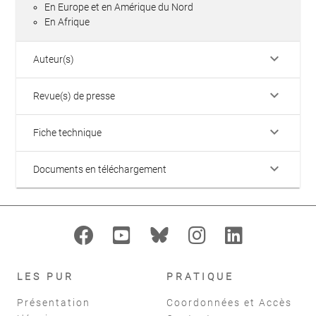
En Europe et en Amérique du Nord
En Afrique
keyboard_arrow_down
Auteur(s)
keyboard_arrow_down
Revue(s) de presse
keyboard_arrow_down
Fiche technique
keyboard_arrow_down
Documents en téléchargement
LES PUR
PRATIQUE
Présentation
Coordonnées et Accès