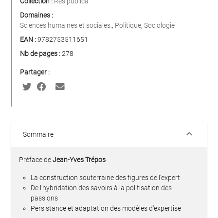
Collection :
Res publica
Domaines :
Sciences humaines et sociales.
,
Politique
,
Sociologie
EAN :
9782753511651
Nb de pages :
278
Partager :
keyboard_arrow_down
Sommaire
Préface de
Jean-Yves Trépos
La construction souterraine des figures de l'expert
De l'hybridation des savoirs à la politisation des
passions
Persistance et adaptation des modèles d'expertise