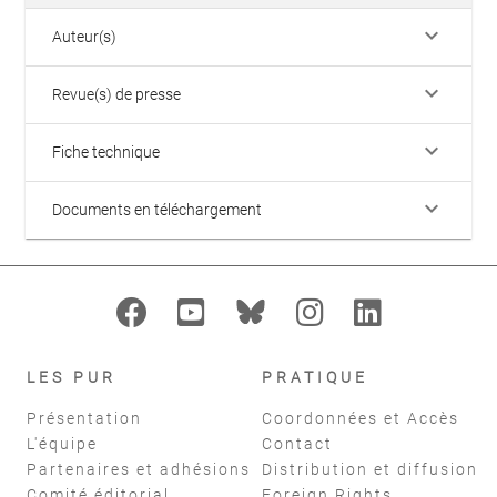
keyboard_arrow_down
Auteur(s)
keyboard_arrow_down
Revue(s) de presse
keyboard_arrow_down
Fiche technique
keyboard_arrow_down
Documents en téléchargement
LES PUR
PRATIQUE
Présentation
Coordonnées et Accès
L'équipe
Contact
Partenaires et adhésions
Distribution et diffusion
Comité éditorial
Foreign Rights