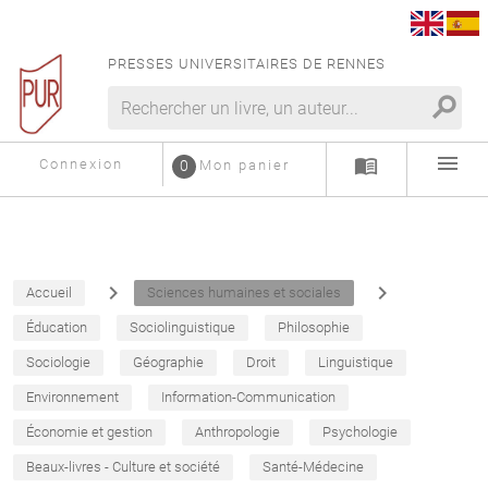
PRESSES UNIVERSITAIRES DE RENNES
search
menu
menu_book
Connexion
0
Mon panier
navigate_next
navigate_next
Accueil
Sciences humaines et sociales
Éducation
Sociolinguistique
Philosophie
Sociologie
Géographie
Droit
Linguistique
Environnement
Information-Communication
Économie et gestion
Anthropologie
Psychologie
Beaux-livres - Culture et société
Santé-Médecine