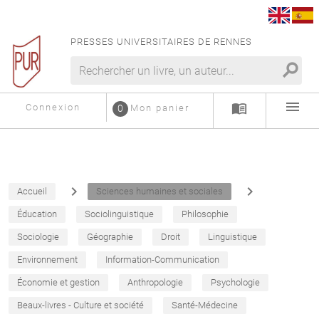
PRESSES UNIVERSITAIRES DE RENNES
search
menu
menu_book
Connexion
0
Mon panier
navigate_next
navigate_next
Accueil
Sciences humaines et sociales
Éducation
Sociolinguistique
Philosophie
Sociologie
Géographie
Droit
Linguistique
Environnement
Information-Communication
Économie et gestion
Anthropologie
Psychologie
Beaux-livres - Culture et société
Santé-Médecine