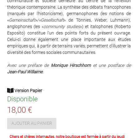
communauté et société demeure au centre de la réflexion
théorique contemporaine. La synthèse des débats francophones
(marqués par l'historicisme), germanophones (les notions de
«
Gemeinschaft»/«Gesellschaft
» de Tönnies, Weber, Luhmann),
anglophones (les «
community studies
») et italophones (Roberto
Esposito) constitue l'un des points forts du présent ouvrage.
Celui-ci donne également une place importante aux études
empiriques qui, à partir de terrains variés, permettent d'illustrer la
diversité des formes sociales communautaires.
Avec une préface de
Monique Hirschhorn
et une postface de
Jean-Paul Willaime
.
Version Papier
Disponible
18,00 €
AJOUTER AU PANIER
Chers et chères Internautes, notre boutique est fermée à partir du jeudi