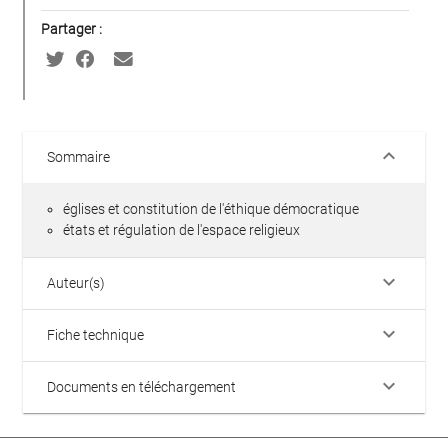
Partager :
keyboard_arrow_down
Sommaire
églises et constitution de l'éthique démocratique
états et régulation de l'espace religieux
keyboard_arrow_down
Auteur(s)
keyboard_arrow_down
Fiche technique
keyboard_arrow_down
Documents en téléchargement