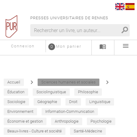
PRESSES UNIVERSITAIRES DE RENNES
search
menu
menu_book
Connexion
0
Mon panier
navigate_next
navigate_next
Accueil
Sciences humaines et sociales
Éducation
Sociolinguistique
Philosophie
Sociologie
Géographie
Droit
Linguistique
Environnement
Information-Communication
Économie et gestion
Anthropologie
Psychologie
Beaux-livres - Culture et société
Santé-Médecine