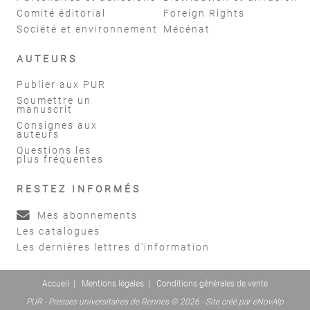
Comité éditorial
Foreign Rights
Société et environnement
Mécénat
AUTEURS
Publier aux PUR
Soumettre un
manuscrit
Consignes aux
auteurs
Questions les
plus fréquentes
RESTEZ INFORMÉS
Mes abonnements
Les catalogues
Les dernières lettres d'information
Accueil
|
Mentions légales
|
Conditions générales de vente
PUR - Presses universitaires de Rennes © 2026 - Site créé par
eNovAlp