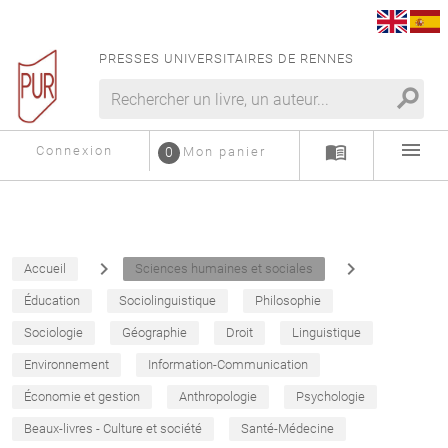
PRESSES UNIVERSITAIRES DE RENNES
search
menu
menu_book
Connexion
0
Mon panier
navigate_next
navigate_next
Accueil
Sciences humaines et sociales
Éducation
Sociolinguistique
Philosophie
Sociologie
Géographie
Droit
Linguistique
Environnement
Information-Communication
Économie et gestion
Anthropologie
Psychologie
Beaux-livres - Culture et société
Santé-Médecine