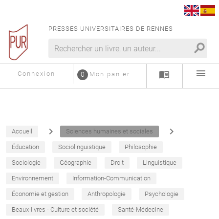
PRESSES UNIVERSITAIRES DE RENNES
search
menu
menu_book
Connexion
0
Mon panier
navigate_next
navigate_next
Accueil
Sciences humaines et sociales
Éducation
Sociolinguistique
Philosophie
Sociologie
Géographie
Droit
Linguistique
Environnement
Information-Communication
Économie et gestion
Anthropologie
Psychologie
Beaux-livres - Culture et société
Santé-Médecine