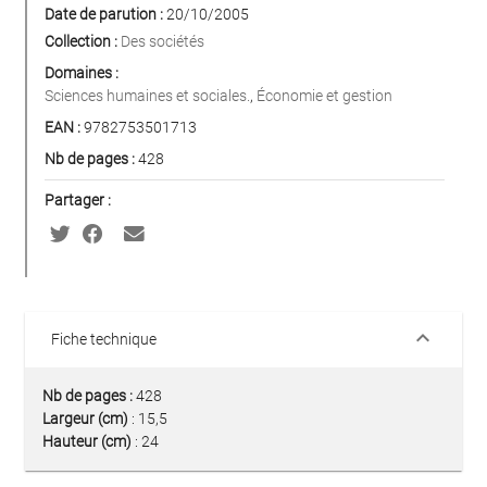
Date de parution :
20/10/2005
Collection :
Des sociétés
Domaines :
Sciences humaines et sociales.
,
Économie et gestion
EAN :
9782753501713
Nb de pages :
428
Partager :
keyboard_arrow_down
Fiche technique
Nb de pages :
428
Largeur (cm)
: 15,5
Hauteur (cm)
: 24