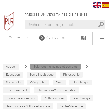
PRESSES UNIVERSITAIRES DE RENNES
search
menu
menu_book
Connexion
0
Mon panier
navigate_next
navigate_next
Accueil
Sciences humaines et sociales
Éducation
Sociolinguistique
Philosophie
Sociologie
Géographie
Droit
Linguistique
Environnement
Information-Communication
Économie et gestion
Anthropologie
Psychologie
Beaux-livres - Culture et société
Santé-Médecine