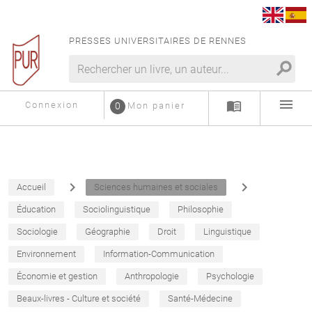
PRESSES UNIVERSITAIRES DE RENNES
search
menu
menu_book
Connexion
0
Mon panier
navigate_next
navigate_next
Accueil
Sciences humaines et sociales
Éducation
Sociolinguistique
Philosophie
Sociologie
Géographie
Droit
Linguistique
Environnement
Information-Communication
Économie et gestion
Anthropologie
Psychologie
Beaux-livres - Culture et société
Santé-Médecine