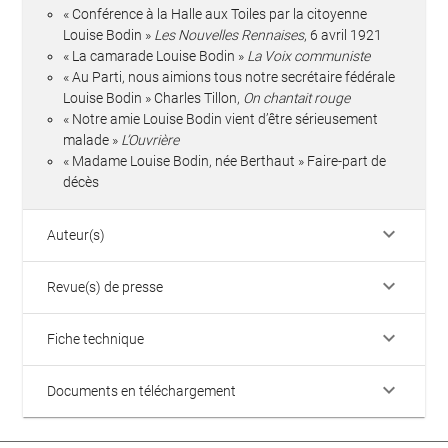
« Conférence à la Halle aux Toiles par la citoyenne
Louise Bodin »
Les Nouvelles Rennaises
, 6 avril 1921
« La camarade Louise Bodin »
La Voix communiste
« Au Parti, nous aimions tous notre secrétaire fédérale
Louise Bodin » Charles Tillon,
On chantait rouge
« Notre amie Louise Bodin vient d’être sérieusement
malade »
L’Ouvrière
« Madame Louise Bodin, née Berthaut » Faire-part de
décès
keyboard_arrow_down
Auteur(s)
keyboard_arrow_down
Revue(s) de presse
keyboard_arrow_down
Fiche technique
keyboard_arrow_down
Documents en téléchargement