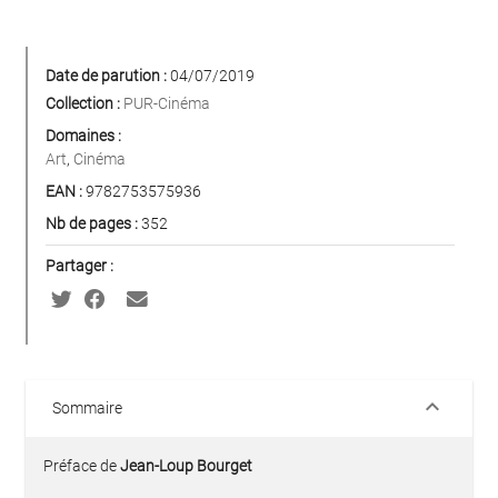
Date de parution :
04/07/2019
Collection :
PUR-Cinéma
Domaines :
Art
,
Cinéma
EAN :
9782753575936
Nb de pages :
352
Partager :
keyboard_arrow_down
Sommaire
Préface de
Jean-Loup Bourget