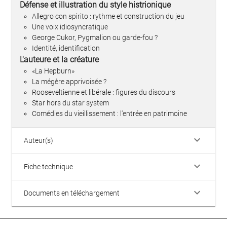
Défense et illustration du style histrionique
Allegro con spirito : rythme et construction du jeu
Une voix idiosyncratique
George Cukor, Pygmalion ou garde-fou ?
Identité, identification
L'auteure et la créature
«La Hepburn»
La mégère apprivoisée ?
Rooseveltienne et libérale : figures du discours
Star hors du star system
Comédies du vieillissement : l'entrée en patrimoine
keyboard_arrow_down
Auteur(s)
keyboard_arrow_down
Fiche technique
keyboard_arrow_down
Documents en téléchargement