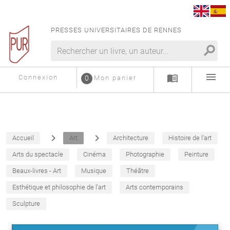
PRESSES UNIVERSITAIRES DE RENNES
search
menu
menu_book
Connexion
0
Mon panier
navigate_next
navigate_next
Accueil
Art
Architecture
Histoire de l'art
Arts du spectacle
Cinéma
Photographie
Peinture
Beaux-livres - Art
Musique
Théâtre
Esthétique et philosophie de l'art
Arts contemporains
Sculpture