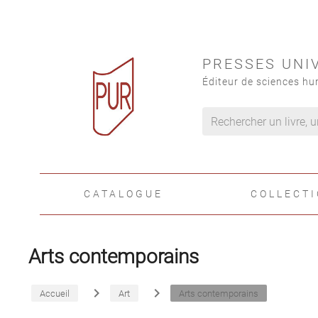
PRESSES UNI
Éditeur de sciences hu
CATALOGUE
COLLECT
Arts contemporains
navigate_next
navigate_next
Accueil
Art
Arts contemporains