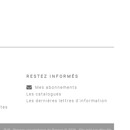
te en personne
Collectifs d'individualités au
s
,
Viart Christophe
travail
Marguin Séverine
,
GOUDINOUX
VERONIQUE
RESTEZ INFORMÉS
Mes abonnements
Les catalogues
Les dernières lettres d'information
ntes