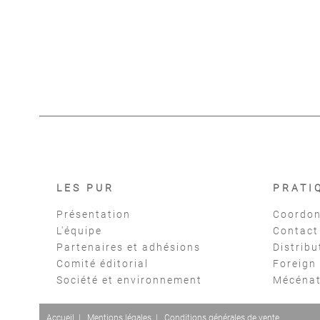
Cauchy
LES PUR
PRATI
Présentation
Coordon
L'équipe
Contact
Partenaires et adhésions
Distribu
Comité éditorial
Foreign
Société et environnement
Mécéna
Accueil
|
Mentions légales
|
Conditions générales de vente