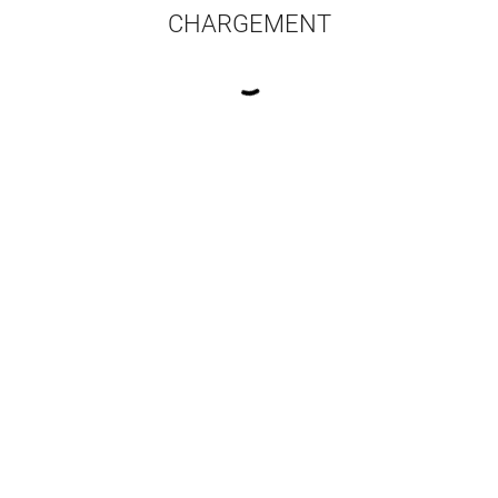
CHARGEMENT
16 résultats par pa
otographie document
L'art en pratique
L'art
en action
Formis Barbara
,
Girel Mathias
,
Formis Barb
Dreon Roberta
Dre
Ferret Sandrine