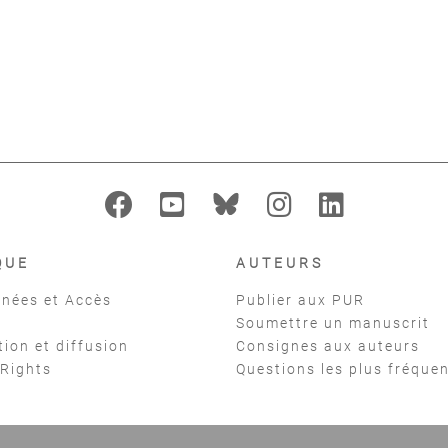
Loophole
L'art contemporain et le
L'Artis
 Séverine
,
Delville Michel
temps
Sato Jacque
Viart Christophe
QUE
AUTEURS
nées et Accès
Publier aux PUR
Soumettre un manuscrit
tion et diffusion
Consignes aux auteurs
 Rights
Questions les plus fréque
t