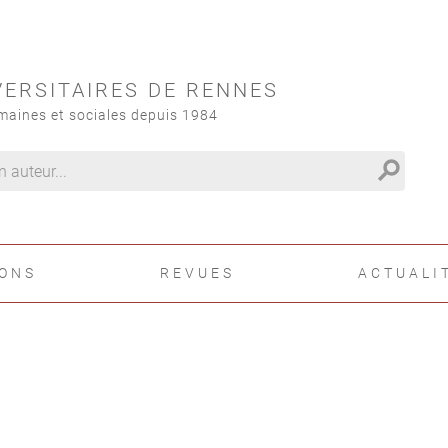
VERSITAIRES DE RENNES
maines et sociales depuis 1984
search
IONS
REVUES
ACTUALI