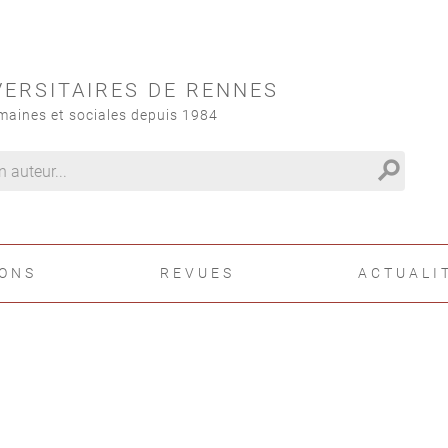
VERSITAIRES DE RENNES
maines et sociales depuis 1984
search
IONS
REVUES
ACTUALI