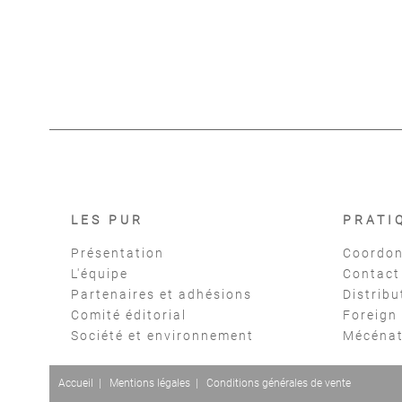
LES PUR
PRATI
Présentation
Coordon
L'équipe
Contact
Partenaires et adhésions
Distribu
Comité éditorial
Foreign
Société et environnement
Mécéna
Accueil
|
Mentions légales
|
Conditions générales de vente