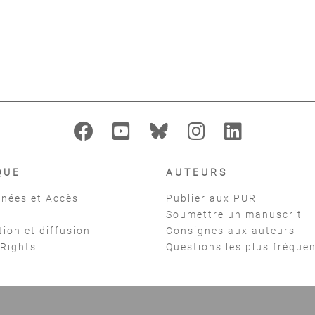
Solomos Makis
notes
sociale 
Delalande François
,
Nattiez
(19
Jean-Jacques
Clément Gu
QUE
AUTEURS
nées et Accès
Publier aux PUR
Soumettre un manuscrit
tion et diffusion
Consignes aux auteurs
 Rights
Questions les plus fréque
t