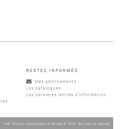
au Royaume-Uni
sociale au Royaume-Uni
63-2023)
(1963-2023)
illaume
,
Tranmer
Clément Guillaume
,
Tranmer
Jérémy
Jérémy
RESTEZ INFORMÉS
Mes abonnements
Les catalogues
Les dernières lettres d'information
ntes
PUR - Presses universitaires de Rennes © 2026 - Site créé par
eNovAlp