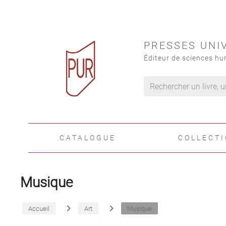
PRESSES UNI
Éditeur de sciences hu
CATALOGUE
COLLECT
Musique
navigate_next
navigate_next
Accueil
Art
Musique