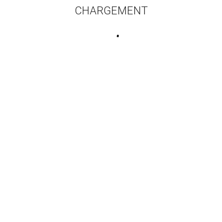
CHARGEMENT
16 résultats par pa
ur du Walkman Sony
Trajectoires de femmes
Prose mus
dans les musiques
ins
populaires
Olive Jean-