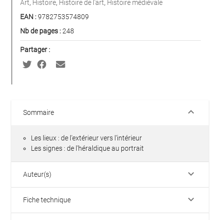
Art
,
Histoire
,
Histoire de l'art
,
Histoire médiévale
EAN :
9782753574809
Nb de pages :
248
Partager :
keyboard_arrow_down
Sommaire
Les lieux : de l'extérieur vers l'intérieur
Les signes : de l'héraldique au portrait
keyboard_arrow_down
Auteur(s)
keyboard_arrow_down
Fiche technique