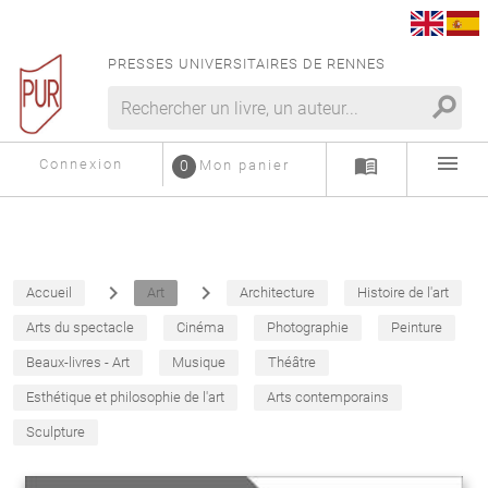
PRESSES UNIVERSITAIRES DE RENNES
search
menu
menu_book
Connexion
0
Mon panier
navigate_next
navigate_next
Accueil
Art
Architecture
Histoire de l'art
Arts du spectacle
Cinéma
Photographie
Peinture
Beaux-livres - Art
Musique
Théâtre
Esthétique et philosophie de l'art
Arts contemporains
Sculpture