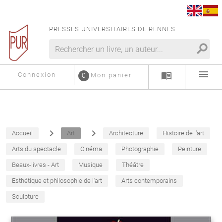
PRESSES UNIVERSITAIRES DE RENNES
search
menu
menu_book
Connexion
0
Mon panier
navigate_next
navigate_next
Accueil
Art
Architecture
Histoire de l'art
Arts du spectacle
Cinéma
Photographie
Peinture
Beaux-livres - Art
Musique
Théâtre
Esthétique et philosophie de l'art
Arts contemporains
Sculpture