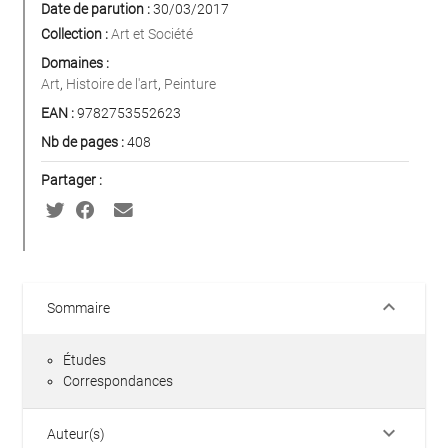
Date de parution :
30/03/2017
Collection :
Art et Société
Domaines :
Art
,
Histoire de l'art
,
Peinture
EAN :
9782753552623
Nb de pages :
408
Partager :
keyboard_arrow_down
Sommaire
Études
Correspondances
keyboard_arrow_down
Auteur(s)