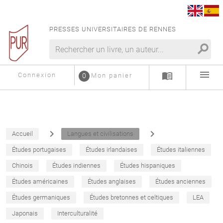
PRESSES UNIVERSITAIRES DE RENNES
search
menu
menu_book
Connexion
0
Mon panier
navigate_next
navigate_next
Accueil
Langues et civilisations
Études portugaises
Études irlandaises
Études italiennes
Chinois
Études indiennes
Études hispaniques
Études américaines
Études anglaises
Études anciennes
Études germaniques
Études bretonnes et celtiques
LEA
Japonais
Interculturalité