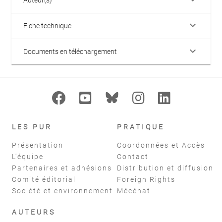
Auteur(s)
keyboard_arrow_down
Fiche technique
keyboard_arrow_down
Documents en téléchargement
LES PUR
PRATIQUE
Présentation
Coordonnées et Accès
L'équipe
Contact
Partenaires et adhésions
Distribution et diffusion
Comité éditorial
Foreign Rights
Société et environnement
Mécénat
AUTEURS