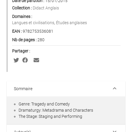
Date de parution :
15/01/2015
Collection :
Didact Anglais
Domaines :
Langues et civilisations
,
Études anglaises
EAN :
9782753536081
Nb de pages :
280
Partager :
keyboard_arrow_down
Sommaire
Genre: Tragedy and Comedy
Dramaturgy: Metadrama and Characters
The Stage: Staging and Performing
keyboard_arrow_down