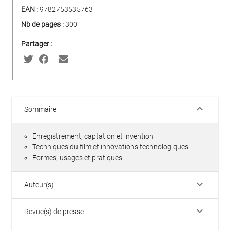
EAN :
9782753535763
Nb de pages :
300
Partager :
keyboard_arrow_down
Sommaire
Enregistrement, captation et invention
Techniques du film et innovations technologiques
Formes, usages et pratiques
keyboard_arrow_down
Auteur(s)
keyboard_arrow_down
Revue(s) de presse