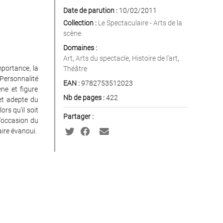
Date de parution :
10/02/2011
Collection :
Le Spectaculaire - Arts de la
scène
Domaines :
Art
,
Arts du spectacle
,
Histoire de l'art
,
mportance, la
Théâtre
 Personnalité
EAN :
9782753512023
ne et figure
Nb de pages :
422
et adepte du
rs qu'il soit
Partager :
l'occasion du
ire évanoui.