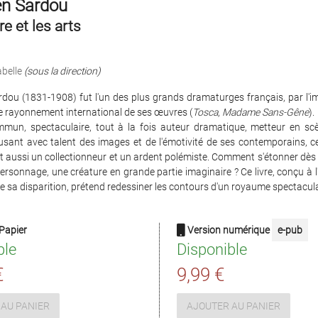
en Sardou
re et les arts
belle
(sous la direction)
rdou (1831-1908) fut l'un des plus grands dramaturges français, par l'i
 le rayonnement international de ses œuvres (
Tosca
,
Madame Sans-Gêne
).
mun, spectaculaire, tout à la fois auteur dramatique, metteur en scè
usant avec talent des images et de l'émotivité de ses contemporains, c
ut aussi un collectionneur et un ardent polémiste. Comment s'étonner dès lo
rsonnage, une créature en grande partie imaginaire ? Ce livre, conçu à 
e sa disparition, prétend redessiner les contours d'un royaume spectacula
Papier
Version numérique
e-pub
ble
Disponible
€
9,99 €
AU PANIER
AJOUTER AU PANIER