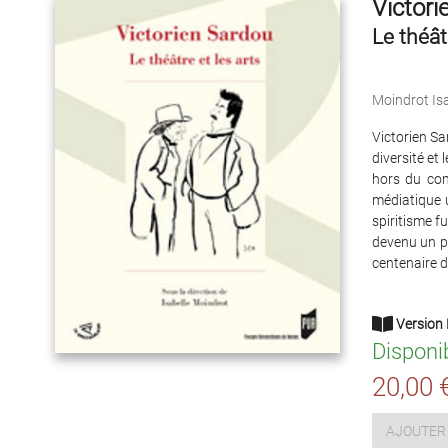
Victori
Le théât
Moindrot Isa
Victorien Sa
diversité et
hors du com
médiatique 
spiritisme f
devenu un pe
centenaire d
Version 
Disponi
20,00 
AJOUTER 