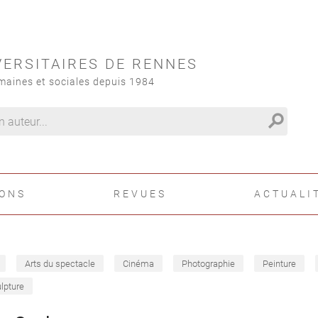
VERSITAIRES DE RENNES
maines et sociales depuis 1984
search
IONS
REVUES
ACTUALI
Arts du spectacle
Cinéma
Photographie
Peinture
lpture