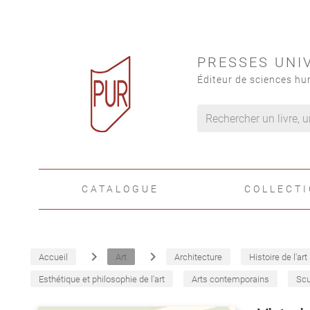
PRESSES UNI
Éditeur de sciences hu
CATALOGUE
COLLECT
navigate_next
navigate_next
Accueil
Art
Architecture
Histoire de l'art
Esthétique et philosophie de l'art
Arts contemporains
Scu